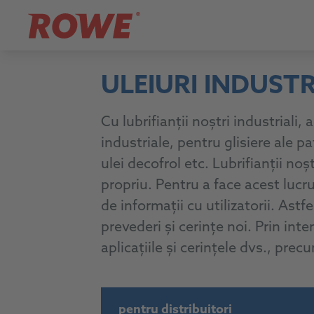
ULEIURI INDUSTR
Cu lubrifianții noștri industriali
industriale, pentru glisiere ale p
ulei decofrol etc. Lubrifianții no
propriu. Pentru a face acest lucr
de informații cu utilizatorii. As
prevederi și cerințe noi. Prin in
aplicațiile și cerințele dvs., prec
pentru distribuitori