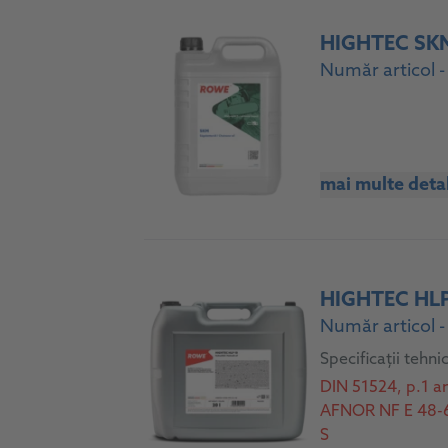
HIGHTEC SK
Număr articol -
mai multe detal
HIGHTEC HLP
Număr articol 
Specificații tehni
DIN 51524, p.1 a
AFNOR NF E 48-60
S