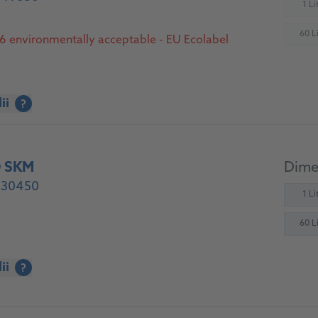
1 Lit
(
60 Li
 environmentally acceptable - EU Ecolabel
(
ii
?
O SKM
Dimen
- 30450
1 Lit
60 Li
ii
?