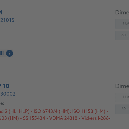
M
Dimen
 21015
1 Lit
60 Li
ii
?
 10
Dimen
- 30002
1 Lit
(
ce:
60 Li
nd 2 (HL, HLP) - ISO 6743/4 (HM); ISO 11158 (HM) -
3 (HM) - SS 155434 - VDMA 24318 - Vickers I-286-