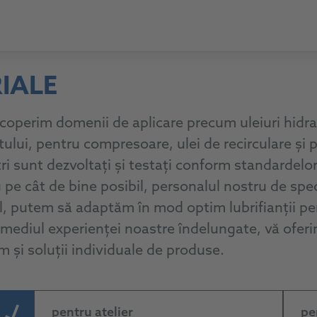
IALE
, acoperim domenii de aplicare precum uleiuri hidr
atului, pentru compresoare, ulei de recirculare și
ștri sunt dezvoltați și testați conform standardelor
u pe cât de bine posibil, personalul nostru de sp
tfel, putem să adaptăm în mod optim lubrifianții pe
termediul experienței noastre îndelungate, vă ofe
um și soluții individuale de produse.
pentru atelier
pe