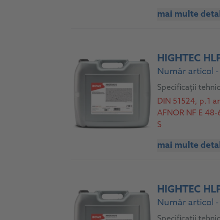
mai multe detal
HIGHTEC HLP
Număr articol 
Specificații tehni
DIN 51524, p.1 a
AFNOR NF E 48-60
S
mai multe detal
HIGHTEC HLP
Număr articol 
Specificații tehni