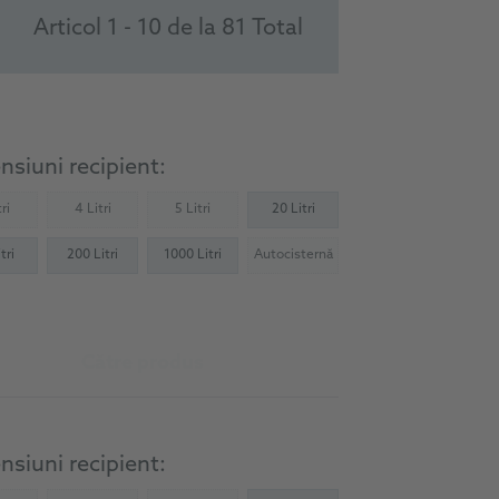
Articol 1 - 10 de la 81 Total
siuni recipient:
ri
4 Litri
5 Litri
20 Litri
Not available)
(Not available)
(Not available)
tri
200 Litri
1000 Litri
Autocisternă
(Not available)
Către produs
siuni recipient: