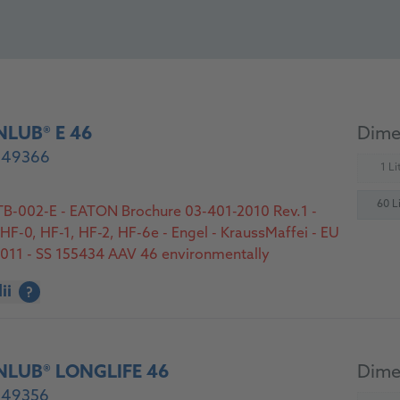
LUB® E 46
Dimen
- 49366
1 Lit
(
60 Li
-002-E - EATON Brochure 03-401-2010 Rev.1 -
F-0, HF-1, HF-2, HF-6e - Engel - KraussMaffei - EU
011 - SS 155434 AAV 46 environmentally
Registered
ii
?
NLUB® LONGLIFE 46
Dimen
- 49356