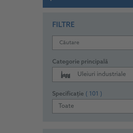
FILTRE
Căutare
Categorie principală
Uleiuri industriale
Specificație
( 101 )
Toate