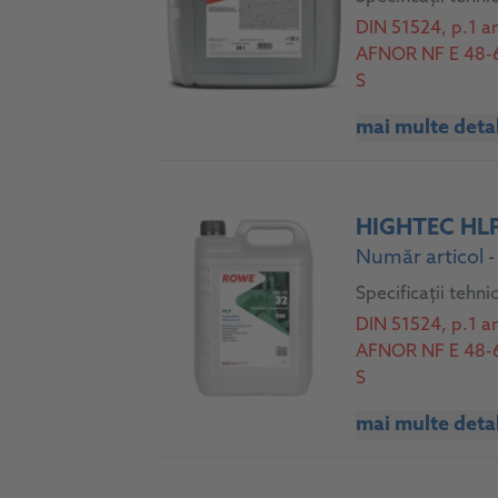
DIN 51524, p.1 a
AFNOR NF E 48-60
S
mai multe detal
HIGHTEC HLP
Număr articol 
Specificații tehni
DIN 51524, p.1 a
AFNOR NF E 48-60
S
mai multe detal