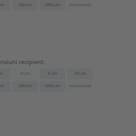
tri
200 Litri
1000 Litri
Autocisternă
(Not available)
Către produs
siuni recipient:
ri
4 Litri
5 Litri
20 Litri
(Not available)
tri
200 Litri
1000 Litri
Autocisternă
(Not available)
Către produs