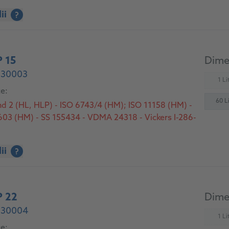
ii
?
 15
Dimen
- 30003
1 Lit
(
ce:
60 Li
nd 2 (HL, HLP) - ISO 6743/4 (HM); ISO 11158 (HM) -
3 (HM) - SS 155434 - VDMA 24318 - Vickers I-286-
ii
?
 22
Dimen
- 30004
1 Lit
(
ce: