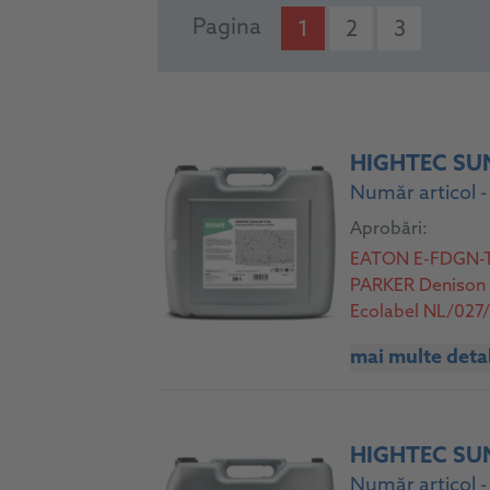
PRODUCTS
Pagina
1
2
3
HIGHTEC SUN
Număr articol 
Aprobări:
EATON E-FDGN-TB
PARKER Denison H
Ecolabel NL/027/
acceptable - H1 
mai multe detal
HIGHTEC SU
Număr articol 