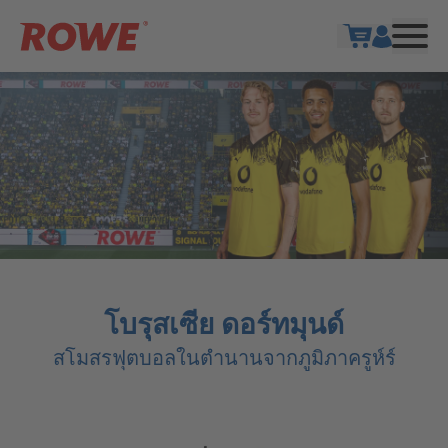
แสดงตะกร้าส
โบรุสเซีย ดอร์ทมุนด์
สโมสรฟุตบอลในตำนานจากภูมิภาครูห์ร์