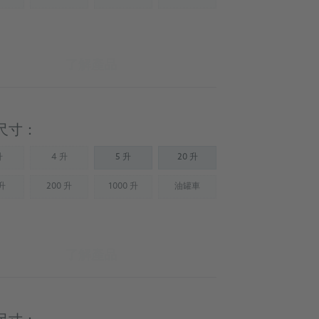
Not available)
(Not available)
(Not available)
(Not available)
了解產品
尺寸：
升
4 升
5 升
20 升
Not available)
(Not available)
 升
200 升
1000 升
油罐車
Not available)
(Not available)
(Not available)
(Not available)
了解產品