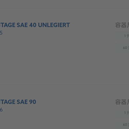
TAGE SAE 40 UNLEGIERT
容器
5
1 
(
60
(
TAGE SAE 90
容器
6
1 
(
60
(