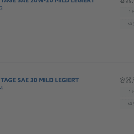
TAGE SAE 20W-20 MILD LEGIERT
容器
3
1 
(
60
(
TAGE SAE 30 MILD LEGIERT
容器
4
1 
(
60
(