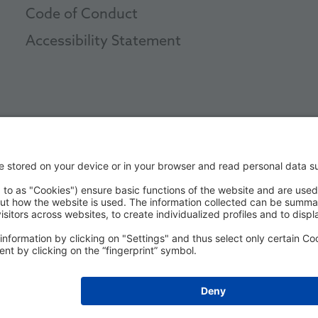
Code of Conduct
Accessibility Statement
ect debit
شركة H