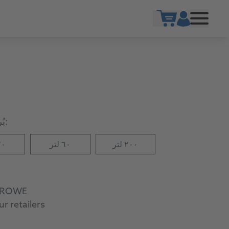
Show cart
يُرجى اختيار الحجم المطلوب:
٢٠٠ لتر
٦٠ لتر
٢٠ ل
m ROWE
r retailers