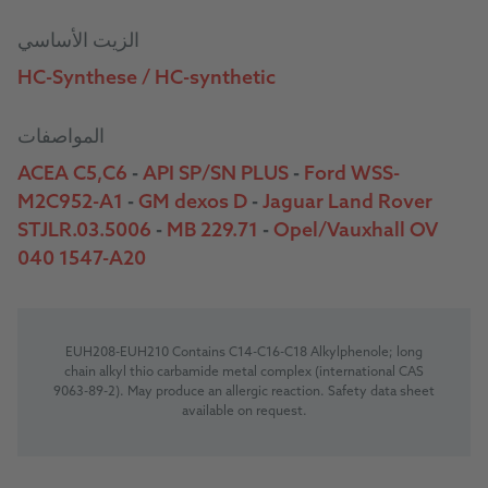
الزيت الأساسي
HC-Synthese / HC-synthetic
المواصفات
ACEA C5,C6
-
API SP/SN PLUS
-
Ford WSS-
M2C952-A1
-
GM dexos D
-
Jaguar Land Rover
STJLR.03.5006
-
MB 229.71
-
Opel/Vauxhall OV
040 1547-A20
EUH208-EUH210 Contains C14-C16-C18 Alkylphenole; long
chain alkyl thio carbamide metal complex (international CAS
9063-89-2). May produce an allergic reaction. Safety data sheet
available on request.