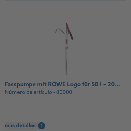
Fasspumpe mit ROWE Logo für 50 l – 200 l Fässer, Anschlussgewinde 2‘‘ / Drum pump with ROWE logo for 50 l – 200 l drums, 2‘‘ connection thread
Número de artículo - 80000
más detalles
?