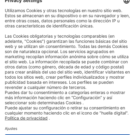
AEB
Code of Conduct
Accessibility Statement
ROWE SOCIAL
CERTIFICADO POR
LE ASISTIMOS