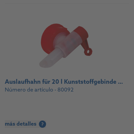
Auslaufhahn für 20 l Kunststoffgebinde / Drain cock for 20 l plastic container
Número de artículo - 80092
más detalles
?