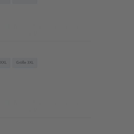
Ir a la fuente de referencia para
talleres
 XXL
Größe 3XL
Ir a la fuente de referencia para
talleres