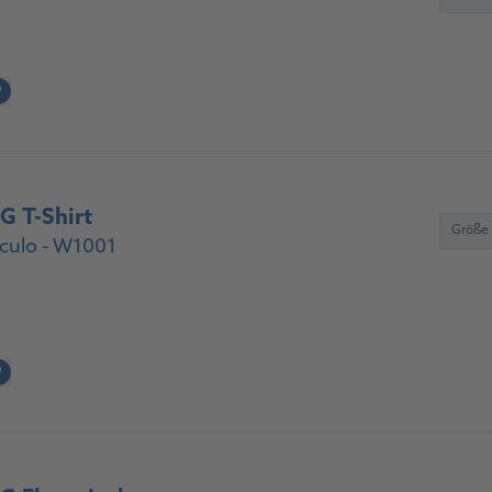
?
 T-Shirt
Größe
culo - W1001
?