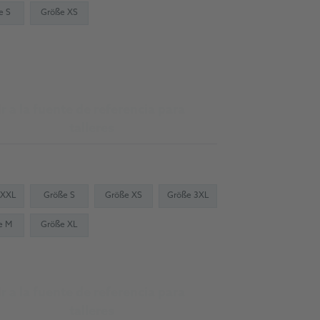
e S
Größe XS
Ir a la fuente de referencia para
talleres
 XXL
Größe S
Größe XS
Größe 3XL
e M
Größe XL
Ir a la fuente de referencia para
talleres