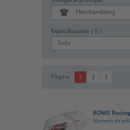
Categoría principal
Merchandising
Especificación
( 0 )
Todo
PRODUCTS
Página
1
2
3
ROWE Racing T
Número de art