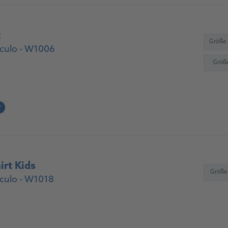
t
Größe
culo - W1006
Größ
?
rt Kids
Größe
culo - W1018