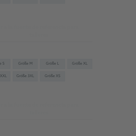
Ir a la fuente de referencia para
talleres
e S
Größe M
Größe L
Größe XL
 XXL
Größe 3XL
Größe XS
Ir a la fuente de referencia para
talleres