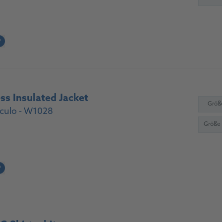
?
s Insulated Jacket
Größ
culo - W1028
Größe
?