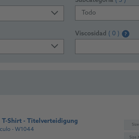
Subcategoría
( 5 )
Todo
Viscosidad
( 0 )
?
-Shirt - Titelverteidigung
Size
ículo - W1044
Size 