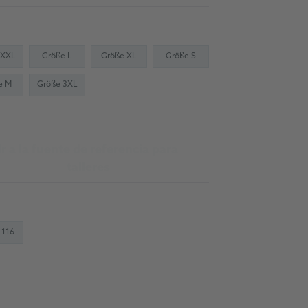
 XXL
Größe L
Größe XL
Größe S
e M
Größe 3XL
Ir a la fuente de referencia para
talleres
 116