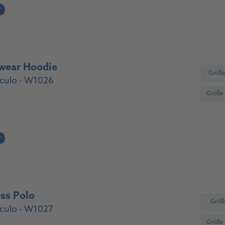
?
wear Hoodie
Größe
culo - W1026
Größe
?
ss Polo
Größ
culo - W1027
Größe