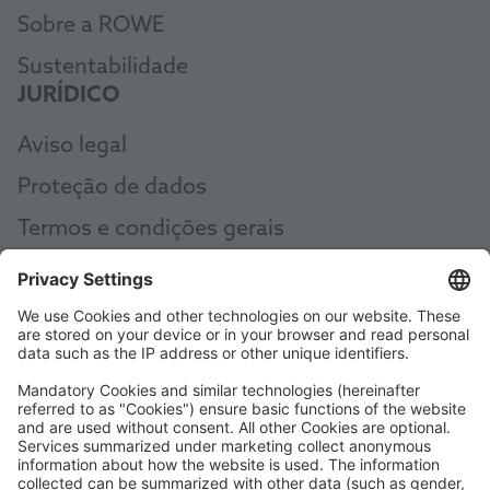
Sobre a ROWE
Sustentabilidade
JURÍDICO
Aviso legal
Proteção de dados
Termos e condições gerais
AEB
Code of Conduct
Accessibility Statement
ROWE SOCIAL
CERTIFICADO POR