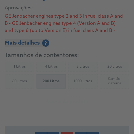
Aprovações:
GE Jenbacher engines type 2 and 3 in fuel class A and
B - GE Jenbacher engines type 4 (Version A and B)
and type 6 (up to Version E) in fuel class A and B -
MWM – Natural Gas - MWM – Biogas
Mais detalhes
?
Tamanhos de contentores:
1 Litros
4 Litros
5 Litros
20 Litros
(Not available)
(Not available)
(Not available)
(Not availab
Camião-
60 Litros
200 Litros
1000 Litros
(Not available)
(Not available)
(Not availab
cisterna
Acerca do produto