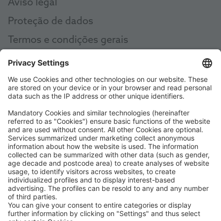
Aviso legal
Proteção de dados
Termos e condições gerais
AEB
Code of Conduct
Accessibility Statement
ROWE SOCIAL
CERTIFICADO POR
APOIAMOS