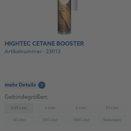
HIGHTEC CETANE BOOSTER
Artikelnummer - 23013
mehr Details
?
Gebindegrößen:
0.25 Liter
4 Liter
5 Liter
20 Liter
(Nicht verfügbar)
(Nicht verfügbar)
(Nicht verfü
60 Liter
200 Liter
1000 Liter
Tankwagen
(Nicht verfügbar)
(Nicht verfügbar)
(Nicht verfügbar)
(Nicht verfü