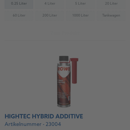
0.25 Liter
4 Liter
5 Liter
20 Liter
(Nicht verfügbar)
(Nicht verfügbar)
(Nicht verfü
60 Liter
200 Liter
1000 Liter
Tankwagen
(Nicht verfügbar)
(Nicht verfügbar)
(Nicht verfügbar)
(Nicht verfü
Zum Produkt
HIGHTEC HYBRID ADDITIVE
Artikelnummer - 23004