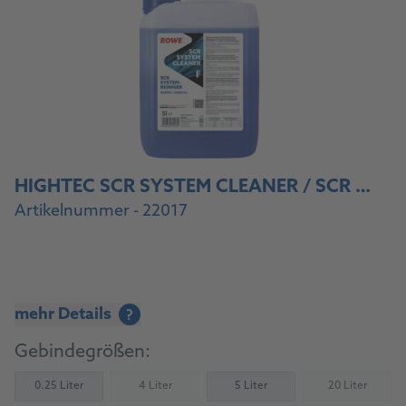
HIGHTEC SCR SYSTEM CLEANER / SCR SYSTEMREINIGER
Artikelnummer - 22017
mehr Details
?
Gebindegrößen:
0.25 Liter
4 Liter
5 Liter
20 Liter
(Nicht verfügbar)
(Nicht verfü