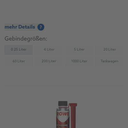
mehr Details
?
Gebindegrößen:
0.25 Liter
4 Liter
5 Liter
20 Liter
(Nicht verfügbar)
(Nicht verfügbar)
(Nicht verfü
60 Liter
200 Liter
1000 Liter
Tankwagen
(Nicht verfügbar)
(Nicht verfügbar)
(Nicht verfügbar)
(Nicht verfü
Zum Produkt