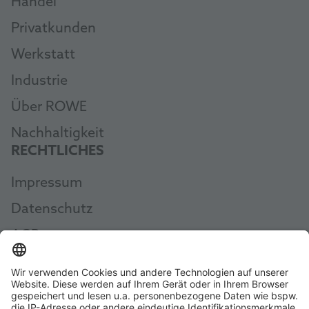
Handel
Privatkunden
Werkstatt
Industrie
Über ROWE
Nachhaltigkeit
RECHTLICHES
Impressum
Datenschutz
AGB
Widerruf erklären
AEB