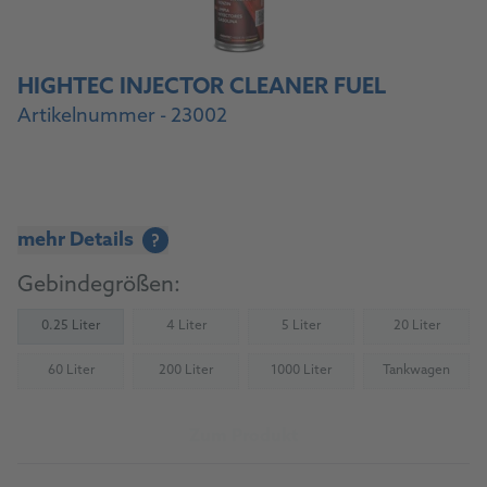
HIGHTEC INJECTOR CLEANER FUEL
Artikelnummer - 23002
mehr Details
?
Gebindegrößen:
0.25 Liter
4 Liter
5 Liter
20 Liter
(Nicht verfügbar)
(Nicht verfügbar)
(Nicht verfü
60 Liter
200 Liter
1000 Liter
Tankwagen
(Nicht verfügbar)
(Nicht verfügbar)
(Nicht verfügbar)
(Nicht verfü
Zum Produkt