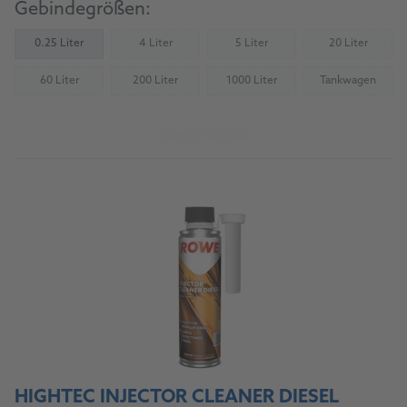
Gebindegrößen:
0.25 Liter
4 Liter
5 Liter
20 Liter
(Nicht verfügbar)
(Nicht verfügbar)
(Nicht verfü
60 Liter
200 Liter
1000 Liter
Tankwagen
(Nicht verfügbar)
(Nicht verfügbar)
(Nicht verfügbar)
(Nicht verfü
Zum Produkt
HIGHTEC INJECTOR CLEANER DIESEL