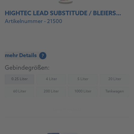
HIGHTEC LEAD SUBSTITUDE / BLEIERSATZ
Artikelnummer - 21500
mehr Details
?
Gebindegrößen:
0.25 Liter
4 Liter
5 Liter
20 Liter
(Nicht verfügbar)
(Nicht verfügbar)
(Nicht verfü
60 Liter
200 Liter
1000 Liter
Tankwagen
(Nicht verfügbar)
(Nicht verfügbar)
(Nicht verfügbar)
(Nicht verfü
Zum Produkt