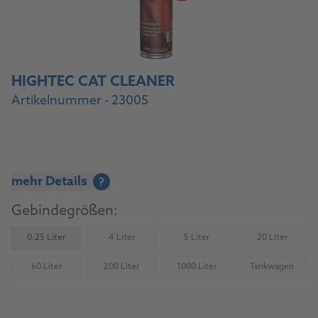
HIGHTEC CAT CLEANER
Artikelnummer - 23005
mehr Details
?
Gebindegrößen:
0.25 Liter
4 Liter
5 Liter
20 Liter
(Nicht verfügbar)
(Nicht verfügbar)
(Nicht verfü
60 Liter
200 Liter
1000 Liter
Tankwagen
(Nicht verfügbar)
(Nicht verfügbar)
(Nicht verfügbar)
(Nicht verfü
Zum Produkt