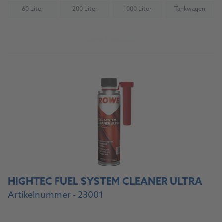
60 Liter
200 Liter
1000 Liter
Tankwagen
(Nicht verfügbar)
(Nicht verfügbar)
(Nicht verfügbar)
(Nicht verfü
Zum Produkt
HIGHTEC FUEL SYSTEM CLEANER ULTRA
Artikelnummer - 23001