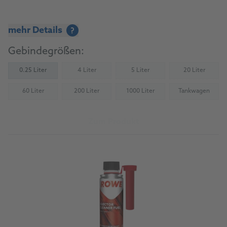
mehr Details
?
Gebindegrößen:
0.25 Liter
4 Liter
5 Liter
20 Liter
(Nicht verfügbar)
(Nicht verfügbar)
(Nicht verfü
60 Liter
200 Liter
1000 Liter
Tankwagen
(Nicht verfügbar)
(Nicht verfügbar)
(Nicht verfügbar)
(Nicht verfü
Zum Produkt