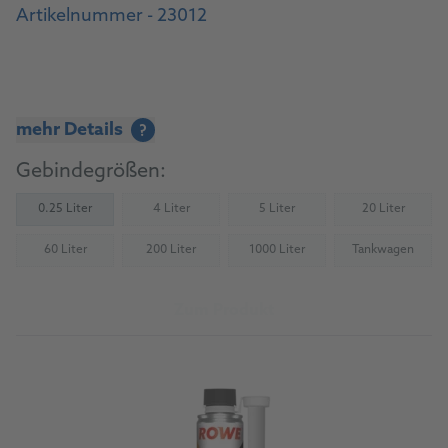
Artikelnummer - 23012
mehr Details
?
Gebindegrößen:
0.25 Liter
4 Liter
5 Liter
20 Liter
(Nicht verfügbar)
(Nicht verfügbar)
(Nicht verfü
60 Liter
200 Liter
1000 Liter
Tankwagen
(Nicht verfügbar)
(Nicht verfügbar)
(Nicht verfügbar)
(Nicht verfü
Zum Produkt