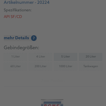
Artikelnummer - 20224
Spezifikationen:
API SF/CD
mehr Details
?
Gebindegrößen:
1 Liter
4 Liter
5 Liter
20 Liter
(Nicht verfügbar)
(Nicht verfügbar)
60 Liter
200 Liter
1000 Liter
Tankwagen
(Nicht verfügbar)
(Nicht verfügbar)
(Nicht verfügbar)
(Nicht verfü
Zum Produkt