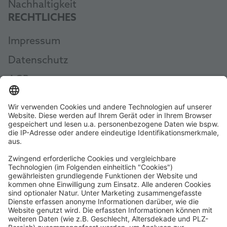
Nachhaltigkeit
RECHTLICHES
Impressum
Datenschutz
AGB
Widerruf erklären
AEB
Whistleblowing
Code of Conduct
Erklärung zur Barrierefreiheit
ROWE SOCIAL