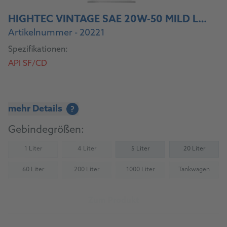
HIGHTEC VINTAGE SAE 20W-50 MILD LEGIERT
Artikelnummer - 20221
Spezifikationen:
API SF/CD
mehr Details
?
Gebindegrößen:
1 Liter
4 Liter
5 Liter
20 Liter
(Nicht verfügbar)
(Nicht verfügbar)
60 Liter
200 Liter
1000 Liter
Tankwagen
(Nicht verfügbar)
(Nicht verfügbar)
(Nicht verfügbar)
(Nicht verfü
Zum Produkt