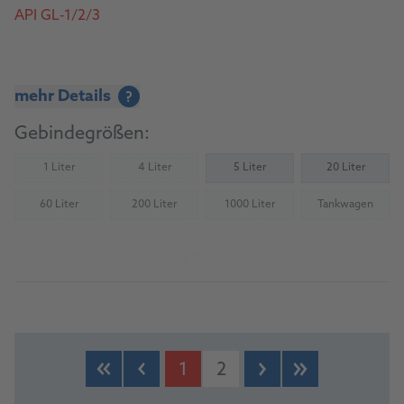
API GL-1/2/3
mehr Details
?
Gebindegrößen:
1 Liter
4 Liter
5 Liter
20 Liter
(Nicht verfügbar)
(Nicht verfügbar)
60 Liter
200 Liter
1000 Liter
Tankwagen
(Nicht verfügbar)
(Nicht verfügbar)
(Nicht verfügbar)
(Nicht verfü
Zum Produkt
1
2