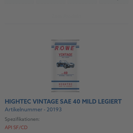
(Nicht verfügbar)
(Nicht verfügbar)
(Nicht verfügbar)
(Nicht verfü
Zum Produkt
HIGHTEC VINTAGE SAE 40 MILD LEGIERT
Artikelnummer - 20193
Spezifikationen:
API SF/CD