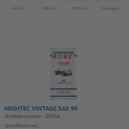
60 Liter
200 Liter
1000 Liter
Tankwagen
(Nicht verfügbar)
(Nicht verfügbar)
(Nicht verfügbar)
(Nicht verfü
Zum Produkt
HIGHTEC VINTAGE SAE 90
Artikelnummer - 25056
Spezifikationen: