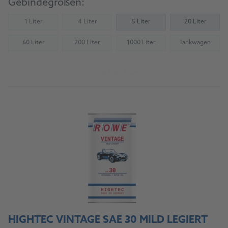
Gebindegrößen:
1 Liter
4 Liter
5 Liter
20 Liter
(Nicht verfügbar)
(Nicht verfügbar)
60 Liter
200 Liter
1000 Liter
Tankwagen
(Nicht verfügbar)
(Nicht verfügbar)
(Nicht verfügbar)
(Nicht verfü
Zum Produkt
HIGHTEC VINTAGE SAE 30 MILD LEGIERT