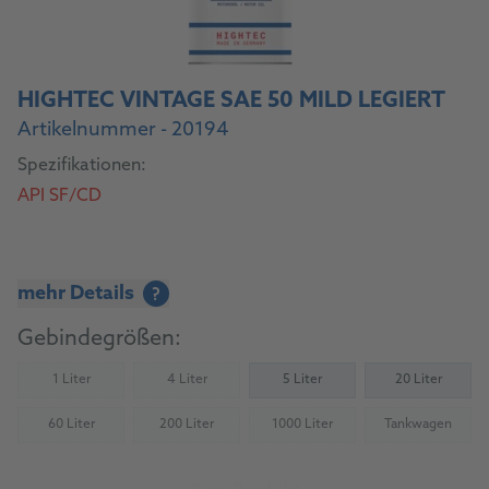
HIGHTEC VINTAGE SAE 50 MILD LEGIERT
Artikelnummer - 20194
Spezifikationen:
API SF/CD
mehr Details
?
Gebindegrößen:
1 Liter
4 Liter
5 Liter
20 Liter
(Nicht verfügbar)
(Nicht verfügbar)
60 Liter
200 Liter
1000 Liter
Tankwagen
(Nicht verfügbar)
(Nicht verfügbar)
(Nicht verfügbar)
(Nicht verfü