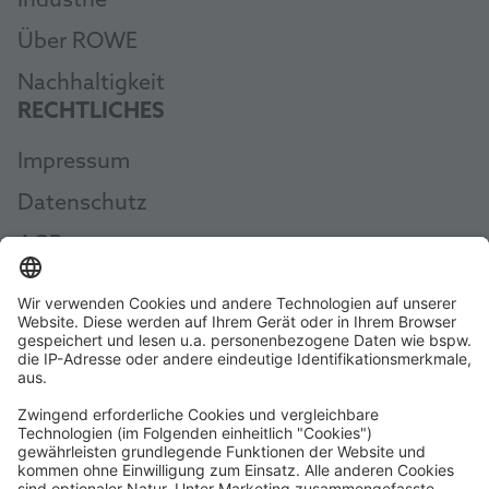
Industrie
Über ROWE
Nachhaltigkeit
RECHTLICHES
Impressum
Datenschutz
AGB
Widerruf erklären
AEB
Whistleblowing
Code of Conduct
Erklärung zur Barrierefreiheit
ROWE SOCIAL