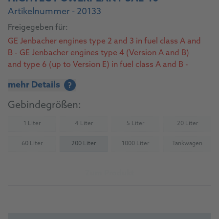
Artikelnummer - 20133
Freigegeben für:
GE Jenbacher engines type 2 and 3 in fuel class A and
B - GE Jenbacher engines type 4 (Version A and B)
and type 6 (up to Version E) in fuel class A and B -
MWM – Natural Gas - MWM – Biogas
mehr Details
?
Gebindegrößen:
1 Liter
4 Liter
5 Liter
20 Liter
(Nicht verfügbar)
(Nicht verfügbar)
(Nicht verfügbar)
(Nicht verfü
60 Liter
200 Liter
1000 Liter
Tankwagen
(Nicht verfügbar)
(Nicht verfügbar)
(Nicht verfü
Zum Produkt