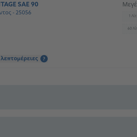
TAGE SAE 90
Μεγέ
ντος - 25056
1 Λί
(
60 Λί
(
 λεπτομέρειες
?