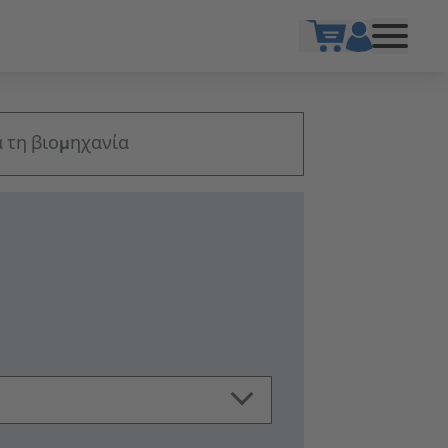
Show cart
α τη βιομηχανία