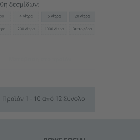
θη δεσμίδων:
τρα
4 Λίτρα
5 Λίτρα
20 Λίτρα
Not available)
(Not available)
τρα
200 Λίτρα
1000 Λίτρα
Βυτιοφόρο
Not available)
(Not available)
(Not available)
(Not available)
Μετάβαση στο προϊόν
Προϊόν 1 - 10 από 12 Σύνολο