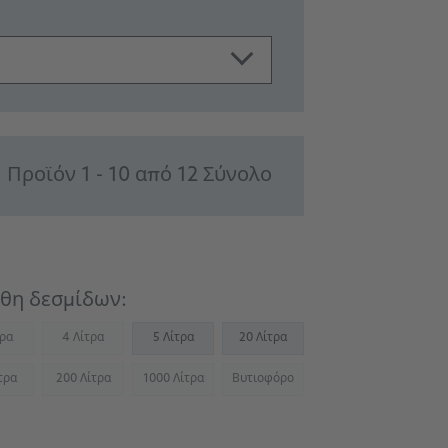
Προϊόν 1 - 10 από 12 Σύνολο
θη δεσμίδων:
τρα
4 Λίτρα
5 Λίτρα
20 Λίτρα
Not available)
(Not available)
τρα
200 Λίτρα
1000 Λίτρα
Βυτιοφόρο
Not available)
(Not available)
(Not available)
(Not available)