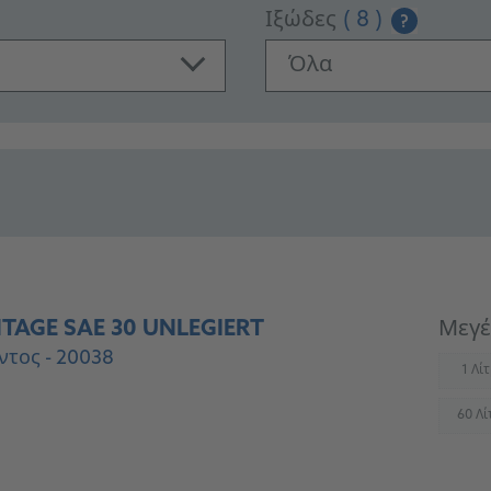
Ιξώδες
( 8 )
?
Όλα
TAGE SAE 30 UNLEGIERT
Μεγέ
ντος - 20038
1 Λί
(
60 Λί
(