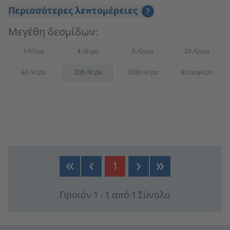
MWM – Natural Gas - MWM – Biogas
Περισσότερες λεπτομέρειες
?
Μεγέθη δεσμίδων:
1 Λίτρα
4 Λίτρα
5 Λίτρα
20 Λίτρα
(Not available)
(Not available)
(Not available)
(Not availab
60 Λίτρα
200 Λίτρα
1000 Λίτρα
Βυτιοφόρο
(Not available)
(Not available)
(Not availab
Μετάβαση στο προϊόν
1
Προϊόν 1 - 1 από 1 Σύνολο