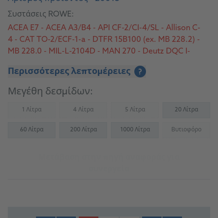
Συστάσεις ROWE:
ACEA E7 - ACEA A3/B4 - API CF-2/CI-4/SL - Allison C-
4 - CAT TO-2/ECF-1-a - DTFR 15B100 (ex. MB 228.2) -
MB 228.0 - MIL-L-2104D - MAN 270 - Deutz DQC I-
02/II-18/III-18 - MAN M 3275-2 - MTU Type 2 - Volvo
Περισσότερες λεπτομέρειες
?
VDS/VDS-2/VDS-3
Μεγέθη δεσμίδων:
1 Λίτρα
4 Λίτρα
5 Λίτρα
20 Λίτρα
(Not available)
(Not available)
(Not available)
60 Λίτρα
200 Λίτρα
1000 Λίτρα
Βυτιοφόρο
(Not availab
Μετάβαση στην πηγή αναφοράς για
συνεργεία