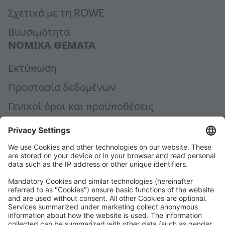
Σχετικά με τη ROWE
Βιωσιμότητα
ΝΟΜΙΚΆ ΘΈΜΑΤΑ
Εκτύπωση
Προστασία δεδομένων
Γενικοί όροι και προϋποθέσεις
Γενικοί όροι αγοράς
Code of Conduct
Accessibility Statement
ROWE SOCIAL
ΠΙΣΤΟΠΟΊΗΣΗ ΑΠΌ