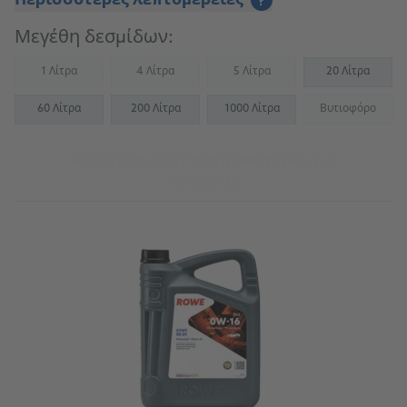
Περισσότερες λεπτομέρειες
?
Μεγέθη δεσμίδων:
1 Λίτρα
4 Λίτρα
5 Λίτρα
20 Λίτρα
(Not available)
(Not available)
(Not available)
60 Λίτρα
200 Λίτρα
1000 Λίτρα
Βυτιοφόρο
(Not availab
Μετάβαση στην πηγή αναφοράς για
συνεργεία