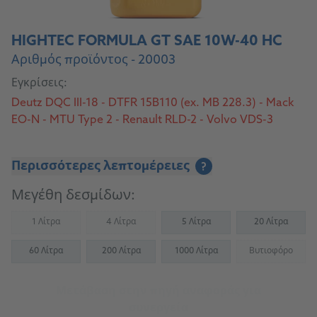
HIGHTEC FORMULA GT SAE 10W-40 HC
Αριθμός προϊόντος - 20003
Εγκρίσεις:
Deutz DQC III-18 - DTFR 15B110 (ex. MB 228.3) - Mack
EO-N - MTU Type 2 - Renault RLD-2 - Volvo VDS-3
Περισσότερες λεπτομέρειες
?
Μεγέθη δεσμίδων:
1 Λίτρα
4 Λίτρα
5 Λίτρα
20 Λίτρα
(Not available)
(Not available)
60 Λίτρα
200 Λίτρα
1000 Λίτρα
Βυτιοφόρο
(Not availab
Μετάβαση στην πηγή αναφοράς για
συνεργεία