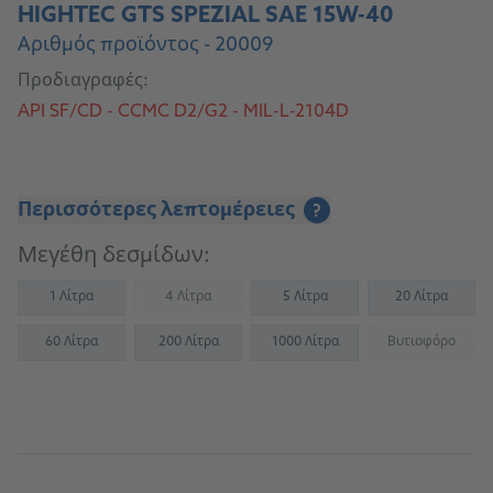
HIGHTEC GTS SPEZIAL SAE 15W-40
Αριθμός προϊόντος - 20009
Προδιαγραφές:
API SF/CD - CCMC D2/G2 - MIL-L-2104D
Περισσότερες λεπτομέρειες
?
Μεγέθη δεσμίδων:
1 Λίτρα
4 Λίτρα
5 Λίτρα
20 Λίτρα
(Not available)
60 Λίτρα
200 Λίτρα
1000 Λίτρα
Βυτιοφόρο
(Not availab
Μετάβαση στην πηγή αναφοράς για
συνεργεία