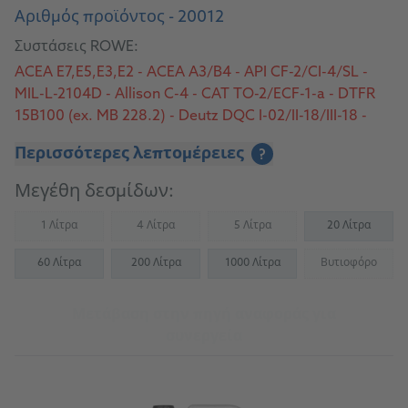
Αριθμός προϊόντος - 20012
Συστάσεις ROWE:
ACEA E7,E5,E3,E2 - ACEA A3/B4 - API CF-2/CI-4/SL -
MIL-L-2104D - Allison C-4 - CAT TO-2/ECF-1-a - DTFR
15B100 (ex. MB 228.2) - Deutz DQC I-02/II-18/III-18 -
MAN 270/M 3275-2 - MB 228.0 - MTU Type 2 - Volvo
Περισσότερες λεπτομέρειες
?
VDS/VDS-2/VDS-3
Μεγέθη δεσμίδων:
1 Λίτρα
4 Λίτρα
5 Λίτρα
20 Λίτρα
(Not available)
(Not available)
(Not available)
60 Λίτρα
200 Λίτρα
1000 Λίτρα
Βυτιοφόρο
(Not availab
Μετάβαση στην πηγή αναφοράς για
συνεργεία