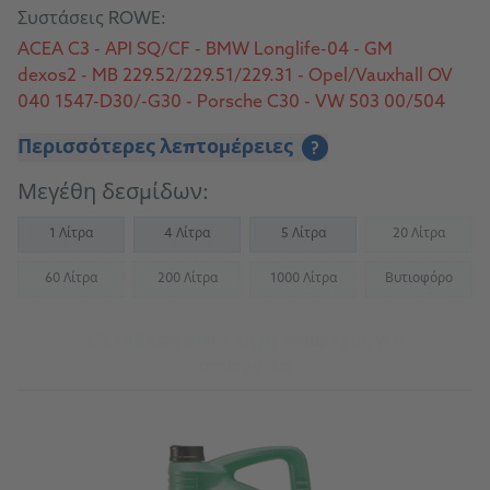
Συστάσεις ROWE:
ACEA C3 - API SQ/CF - BMW Longlife-04 - GM
dexos2 - MB 229.52/229.51/229.31 - Opel/Vauxhall OV
040 1547-D30/-G30 - Porsche C30 - VW 503 00/504
00/506 00/507 00
Περισσότερες λεπτομέρειες
?
Μεγέθη δεσμίδων:
1 Λίτρα
4 Λίτρα
5 Λίτρα
20 Λίτρα
(Not availab
60 Λίτρα
200 Λίτρα
1000 Λίτρα
Βυτιοφόρο
(Not available)
(Not available)
(Not available)
(Not availab
Μετάβαση στην πηγή αναφοράς για
συνεργεία