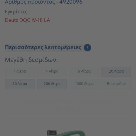
Αριθμός προϊόντος - 4920096
Εγκρίσεις:
Deutz DQC IV-18 LA
Περισσότερες λεπτομέρειες
?
Μεγέθη δεσμίδων:
1 Λίτρα
4 Λίτρα
5 Λίτρα
20 Λίτρα
(Not available)
(Not available)
(Not available)
60 Λίτρα
200 Λίτρα
1000 Λίτρα
Βυτιοφόρο
(Not available)
(Not availab
Μετάβαση στην πηγή αναφοράς για
συνεργεία