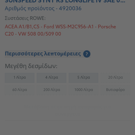
SUNSPEED SYNT RS LONGLIFE IV SAE 0W-20
Αριθμός προϊόντος - 4920036
Συστάσεις ROWE:
ACEA A1/B1,C5 - Ford WSS-M2C956-A1 - Porsche
C20 - VW 508 00/509 00
Περισσότερες λεπτομέρειες
?
Μεγέθη δεσμίδων:
1 Λίτρα
4 Λίτρα
5 Λίτρα
20 Λίτρα
(Not availab
60 Λίτρα
200 Λίτρα
1000 Λίτρα
Βυτιοφόρο
(Not available)
(Not available)
(Not available)
(Not availab
Μετάβαση στην πηγή αναφοράς για
συνεργεία