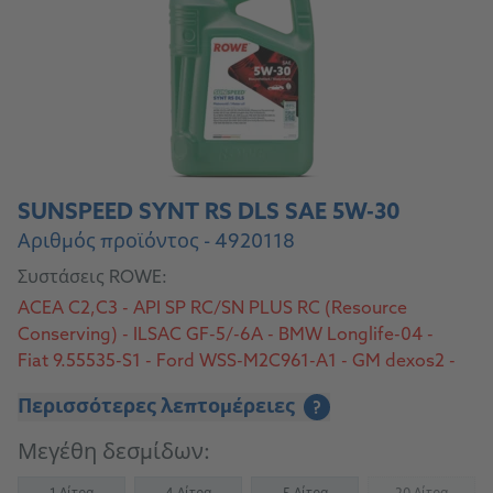
SUNSPEED SYNT RS DLS SAE 5W-30
Αριθμός προϊόντος - 4920118
Συστάσεις ROWE:
ACEA C2,C3 - API SP RC/SN PLUS RC (Resource
Conserving) - ILSAC GF-5/-6A - BMW Longlife-04 -
Fiat 9.55535-S1 - Ford WSS-M2C961-A1 - GM dexos2 -
MB 229.52/229.51/229.31 - Opel/Vauxhall OV 040
Περισσότερες λεπτομέρειες
?
1547-D30 (nur/only Diesel) - Opel/Vauxhall OV 040
1547-G30 (nur/only Benzin/Gasoline) - VW 505
Μεγέθη δεσμίδων:
00/505 01 - VWC 530 34