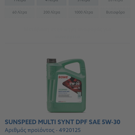
1 Λίτρα
4 Λίτρα
5 Λίτρα
20 Λίτρα
(Not availab
60 Λίτρα
200 Λίτρα
1000 Λίτρα
Βυτιοφόρο
(Not available)
(Not available)
(Not available)
(Not availab
Μετάβαση στην πηγή αναφοράς για
συνεργεία
SUNSPEED MULTI SYNT DPF SAE 5W-30
Αριθμός προϊόντος - 4920125