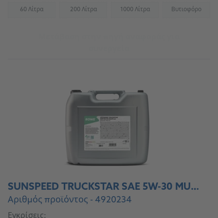
60 Λίτρα
200 Λίτρα
1000 Λίτρα
Βυτιοφόρο
(Not available)
(Not available)
(Not available)
(Not availab
Μετάβαση στην πηγή αναφοράς για
συνεργεία
SUNSPEED TRUCKSTAR SAE 5W-30 MULTI-LA
Αριθμός προϊόντος - 4920234
Εγκρίσεις: