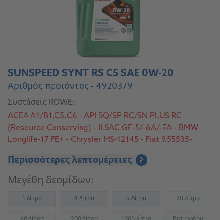
SUNSPEED SYNT RS C5 SAE 0W-20
Αριθμός προϊόντος - 4920379
Συστάσεις ROWE:
ACEA A1/B1,C5,C6 - API SQ/SP RC/SN PLUS RC
(Resource Conserving) - ILSAC GF-5/-6A/-7A - BMW
Longlife-17 FE+ - Chrysler MS-12145 - Fiat 9.55535-
GSX/DSX - Ford WSS-M2C947-B1/M2C954-
Περισσότερες λεπτομέρειες
?
A1/M2C962-A1 - GM dexos D - Jaguar Land Rover
STJLR 03.5006 - MB 229.71/229.72 - Opel/Vauxhall OV
Μεγέθη δεσμίδων:
040 1547-A20 - Volvo VCC C6SP/VCC RBS0-2AE -
VWC 530 57
1 Λίτρα
4 Λίτρα
5 Λίτρα
20 Λίτρα
(Not availab
60 Λίτρα
200 Λίτρα
1000 Λίτρα
Βυτιοφόρο