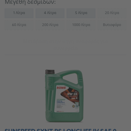
Μεγέθη δεσμίδων:
1 Λίτρα
4 Λίτρα
5 Λίτρα
20 Λίτρα
(Not availab
60 Λίτρα
200 Λίτρα
1000 Λίτρα
Βυτιοφόρο
(Not available)
(Not available)
(Not available)
(Not availab
Μετάβαση στην πηγή αναφοράς για
συνεργεία