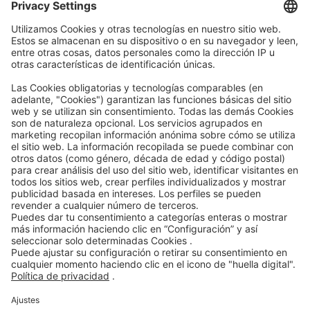
AEB
Code of Conduct
Accessibility Statement
ROWE SOCIAL
CERTIFICADO POR
LE ASISTIMOS