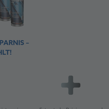
PARNIS –
HLT!