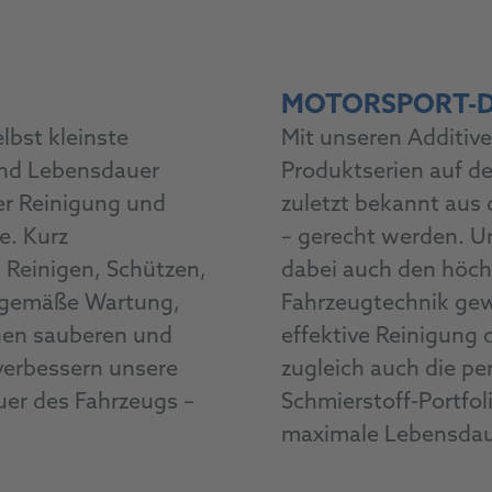
MOTORSPORT-D
lbst kleinste
Mit unseren Additive
und Lebensdauer
Produktserien auf d
der Reinigung und
zuletzt bekannt au
e. Kurz
– gerecht werden. U
 Reinigen, Schützen,
dabei auch den höc
gsgemäße Wartung,
Fahrzeugtechnik gewa
inen sauberen und
effektive Reinigung
verbessern unsere
zugleich auch die p
uer des Fahrzeugs –
Schmierstoff-Portfol
maximale Lebensdau