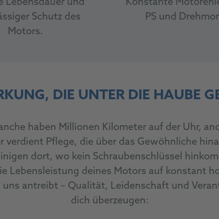
e Lebensdauer und
Konstante Motorenle
ässiger Schutz des
PS und Drehmo
Motors.
RKUNG, DIE UNTER DIE HAUBE G
anche haben Millionen Kilometer auf der Uhr, and
or verdient Pflege, die über das Gewöhnliche hin
inigen dort, wo kein Schraubenschlüssel hinkomm
die Lebensleistung deines Motors auf konstant ho
ns antreibt – Qualität, Leidenschaft und Vera
dich überzeugen: