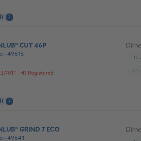
li
?
NLUB® CUT 46P
Dimen
o - 49616
1 Li
(
60 Li
27/011 - H1 Registered
(
li
?
NLUB® GRIND 7 ECO
Dimen
o - 49641