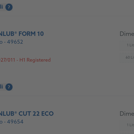
li
?
NLUB® FORM 10
Dimen
o - 49652
1 Li
(
60 Li
27/011 - H1 Registered
(
li
?
NLUB® CUT 22 ECO
Dimen
o - 49654
1 Li
(