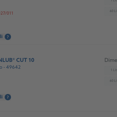
1 Li
(
60 Li
027/011
(
li
?
NLUB® CUT 10
Dimen
o - 49642
1 Li
(
60 Li
(
li
?