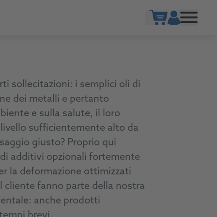
Show cart
i sollecitazioni: i semplici oli di
one dei metalli e pertanto
iente e sulla salute, il loro
ivello sufficientemente alto da
osaggio giusto? Proprio qui
di additivi opzionali fortemente
per la deformazione ottimizzati
l cliente fanno parte della nostra
mentale: anche prodotti
tempi brevi.