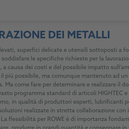
RAZIONE DEI METALLI
vati, superfici delicate e utensili sottoposti a fort
soddisfare le specifiche richieste per la lavorazi
, a causa dei costi e del possibile impatto sull’amb
il più possibile, ma comunque mantenuto ad un l
va. Ma come fare per determinare e realizzare il d
 vasto programma standard di articoli HIGHTEC e 
amo, in qualità di produttori esperti, lubrificanti 
oluzioni realizzate in stretta collaborazione con i
e. La flessibilità per ROWE è di importanza fonda
are, produrre in grandi quantità e consegnare in 