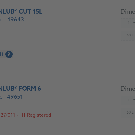
NLUB® CUT 15L
Dimen
o - 49643
1 Li
(
60 Li
(
li
?
NLUB® FORM 6
Dimen
o - 49651
1 Li
(
60 Li
27/011 - H1 Registered
(