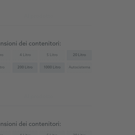
Al prodotto
sioni dei contenitori:
tro
4 Litro
5 Litro
20 Litro
Not available)
(Not available)
(Not available)
tro
200 Litro
1000 Litro
Autocisterna
Not available)
(Not available)
Al prodotto
sioni dei contenitori: