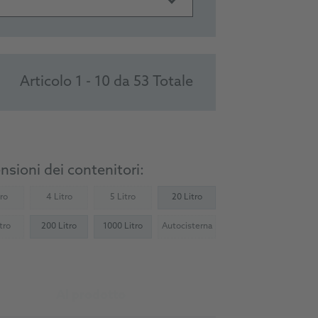
Articolo 1 - 10 da 53 Totale
sioni dei contenitori:
tro
4 Litro
5 Litro
20 Litro
Not available)
(Not available)
(Not available)
tro
200 Litro
1000 Litro
Autocisterna
Not available)
(Not available)
Al prodotto