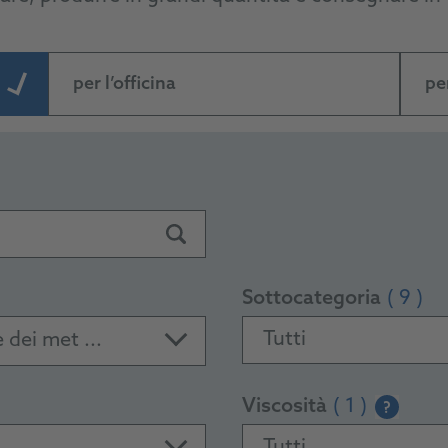
per l’officina
pe
Sottocategoria
( 9 )
Tutti
 dei met ...
Viscosità
( 1 )
?