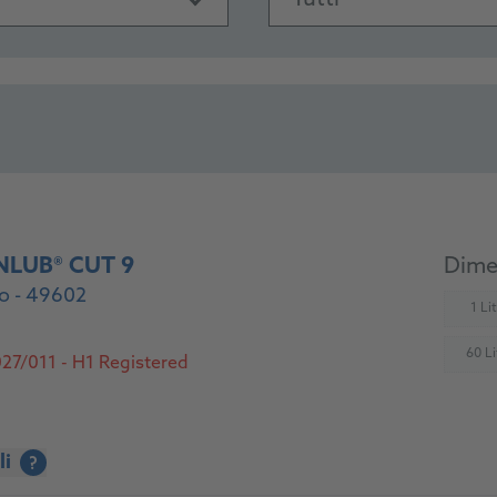
Tutti
NLUB® CUT 9
Dimen
o - 49602
1 Li
(
60 Li
27/011 - H1 Registered
(
li
?