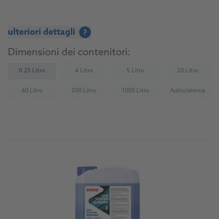
ulteriori dettagli
?
Dimensioni dei contenitori:
0.25 Litro
4 Litro
5 Litro
20 Litro
(Not available)
(Not available)
(Not availab
60 Litro
200 Litro
1000 Litro
Autocisterna
(Not available)
(Not available)
(Not available)
(Not availab
Alla fonte di approvvigionamento per le
officine