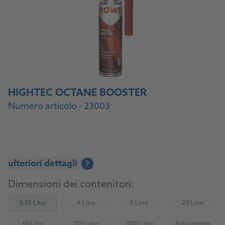
HIGHTEC OCTANE BOOSTER
Numero articolo - 23003
ulteriori dettagli
?
Dimensioni dei contenitori:
0.25 Litro
4 Litro
5 Litro
20 Litro
(Not available)
(Not available)
(Not availab
60 Litro
200 Litro
1000 Litro
Autocisterna