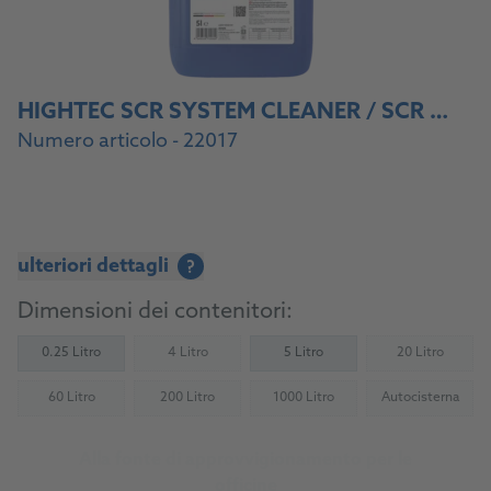
HIGHTEC SCR SYSTEM CLEANER / SCR SYSTEMREINIGER
Numero articolo - 22017
ulteriori dettagli
?
Dimensioni dei contenitori:
0.25 Litro
4 Litro
5 Litro
20 Litro
(Not available)
(Not availab
60 Litro
200 Litro
1000 Litro
Autocisterna
(Not available)
(Not available)
(Not available)
(Not availab
Alla fonte di approvvigionamento per le
officine