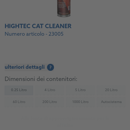
HIGHTEC CAT CLEANER
Numero articolo - 23005
ulteriori dettagli
?
Dimensioni dei contenitori:
0.25 Litro
4 Litro
5 Litro
20 Litro
(Not available)
(Not available)
(Not availab
60 Litro
200 Litro
1000 Litro
Autocisterna
(Not available)
(Not available)
(Not available)
(Not availab
Alla fonte di approvvigionamento per le
officine