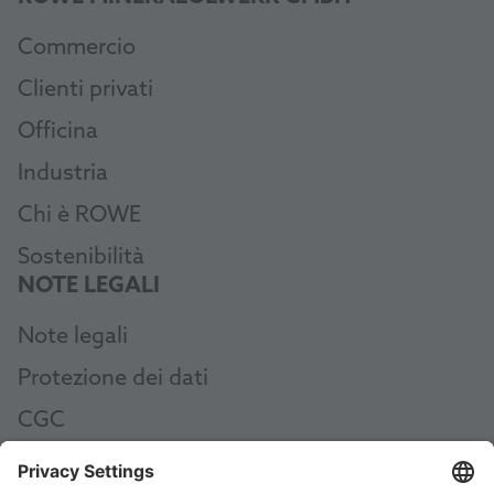
Commercio
Clienti privati
Officina
Industria
Chi è ROWE
Sostenibilità
NOTE LEGALI
Note legali
Protezione dei dati
CGC
CGA