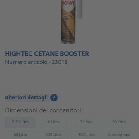
HIGHTEC CETANE BOOSTER
Numero articolo - 23013
ulteriori dettagli
?
Dimensioni dei contenitori:
0.25 Litro
4 Litro
5 Litro
20 Litro
(Not available)
(Not available)
(Not availab
60 Litro
200 Litro
1000 Litro
Autocisterna
(Not available)
(Not available)
(Not available)
(Not availab