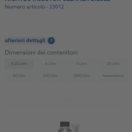
Numero articolo - 23012
ulteriori dettagli
?
Dimensioni dei contenitori:
0.25 Litro
4 Litro
5 Litro
20 Litro
(Not available)
(Not available)
(Not availab
60 Litro
200 Litro
1000 Litro
Autocisterna
(Not available)
(Not available)
(Not available)
(Not availab
Alla fonte di approvvigionamento per le
officine