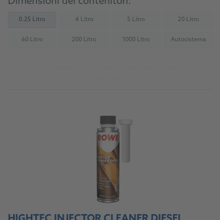
Dimensioni dei contenitori:
0.25 Litro
4 Litro
5 Litro
20 Litro
(Not available)
(Not available)
(Not availab
60 Litro
200 Litro
1000 Litro
Autocisterna
(Not available)
(Not available)
(Not available)
(Not availab
Alla fonte di approvvigionamento per le
officine
HIGHTEC INJECTOR CLEANER DIESEL