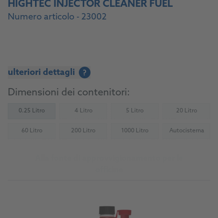
HIGHTEC INJECTOR CLEANER FUEL
Numero articolo - 23002
ulteriori dettagli
?
Dimensioni dei contenitori:
0.25 Litro
4 Litro
5 Litro
20 Litro
(Not available)
(Not available)
(Not availab
60 Litro
200 Litro
1000 Litro
Autocisterna
(Not available)
(Not available)
(Not available)
(Not availab
Alla fonte di approvvigionamento per le
officine