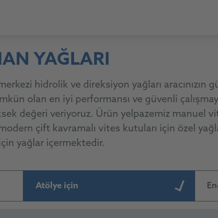
MAN YAĞLARI
ezi hidrolik ve direksiyon yağları aracınızın güv
kün olan en iyi performansı ve güvenli çalışmay
k değeri veriyoruz. Ürün yelpazemiz manuel vit
modern çift kavramalı vites kutuları için özel yağla
çin yağlar içermektedir.
Atölye için
En