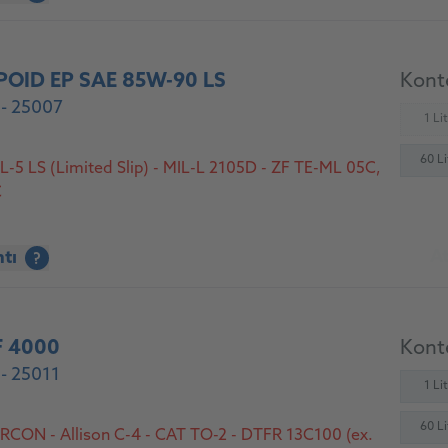
OID EP SAE 85W-90 LS
Konte
- 25007
1 Li
(
60 Li
-5 LS (Limited Slip) - MIL-L 2105D - ZF TE-ML 05C,
C
At
ntı
?
F 4000
Konte
- 25011
1 Li
60 Li
CON - Allison C-4 - CAT TO-2 - DTFR 13C100 (ex.