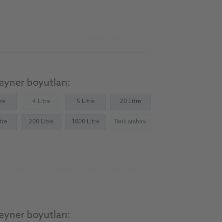
ölyeler için tedarik kaynağına git
yner boyutları:
tre
4 Litre
5 Litre
20 Litre
(Not available)
tre
200 Litre
1000 Litre
Tank arabası
(Not available)
ölyeler için tedarik kaynağına git
yner boyutları: