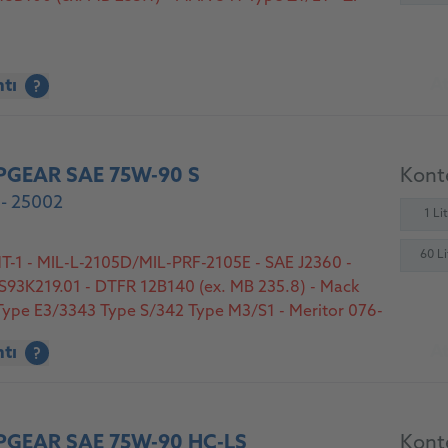
At
ntı
?
PGEAR SAE 75W-90 S
Konte
- 25002
1 Li
60 Li
-1 - MIL-L-2105D/MIL-PRF-2105E - SAE J2360 -
FS93K219.01 - DTFR 12B140 (ex. MB 235.8) - Mack
ype E3/3343 Type S/342 Type M3/S1 - Meritor 076-
:0/STO 2:0A FS - Volvo 97312 - ZF TE-ML 02B, 05B,
At
ntı
?
, 12N, 16F, 17B, 19C, 21B
PGEAR SAE 75W-90 HC-LS
Konte