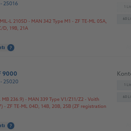
- 25016
1 Li
(
60 Li
 MIL-L 2105D - MAN 342 Type M1 - ZF TE-ML 05A,
C/D, 19B, 21A
At
ntı
?
F 9000
Konte
- 25020
1 Li
60 Li
 MB 236.9) - MAN 339 Type V1/Z11/Z2 - Voith
) - ZF TE-ML 04D, 14B, 20B, 25B (ZF registration
At
ntı
?