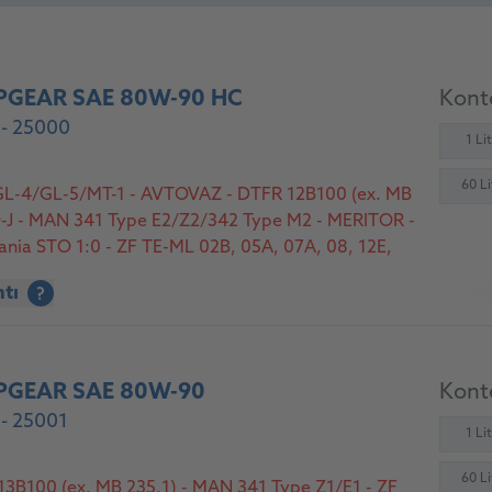
PGEAR SAE 80W-90 HC
Konte
- 25000
1 Li
60 Li
 GL-4/GL-5/MT-1 - AVTOVAZ - DTFR 12B100 (ex. MB
O-J - MAN 341 Type E2/Z2/342 Type M2 - MERITOR -
nia STO 1:0 - ZF TE-ML 02B, 05A, 07A, 08, 12E,
19B, 21A
At
ntı
?
PGEAR SAE 80W-90
Konte
- 25001
1 Li
60 Li
13B100 (ex. MB 235.1) - MAN 341 Type Z1/E1 - ZF