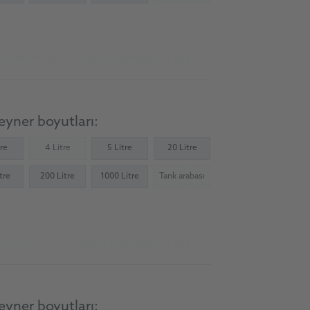
ölyeler için tedarik kaynağına git
yner boyutları:
tre
4 Litre
5 Litre
20 Litre
(Not available)
tre
200 Litre
1000 Litre
Tank arabası
(Not available)
ölyeler için tedarik kaynağına git
yner boyutları: