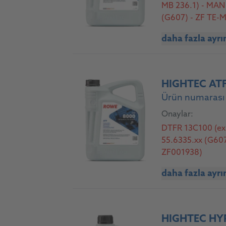
MB 236.1) - MAN 
(G607) - ZF TE-M
daha fazla ayrı
HIGHTEC AT
Ürün numarası 
Onaylar:
DTFR 13C100 (ex.
55.6335.xx (G607
ZF001938)
daha fazla ayrı
HIGHTEC HYP