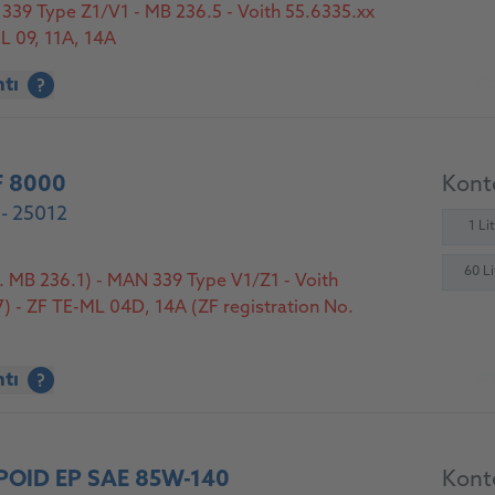
339 Type Z1/V1 - MB 236.5 - Voith 55.6335.xx
L 09, 11A, 14A
At
ntı
?
F 8000
Konte
- 25012
1 Li
60 Li
 MB 236.1) - MAN 339 Type V1/Z1 - Voith
) - ZF TE-ML 04D, 14A (ZF registration No.
At
ntı
?
OID EP SAE 85W-140
Konte