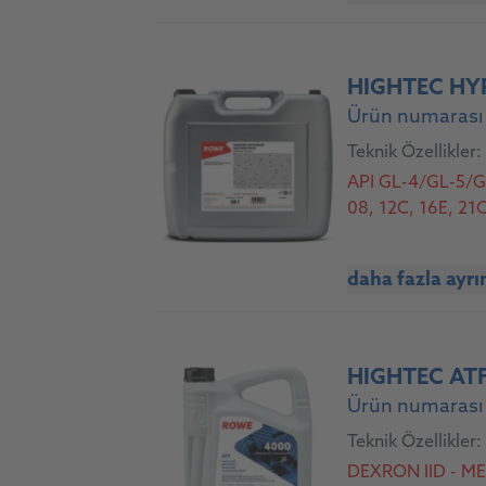
HIGHTEC HYP
Ürün numarası 
Teknik Özellikler:
API GL-4/GL-5/GL
08, 12C, 16E, 21
daha fazla ayrı
HIGHTEC AT
Ürün numarası 
Teknik Özellikler:
DEXRON IID - MER