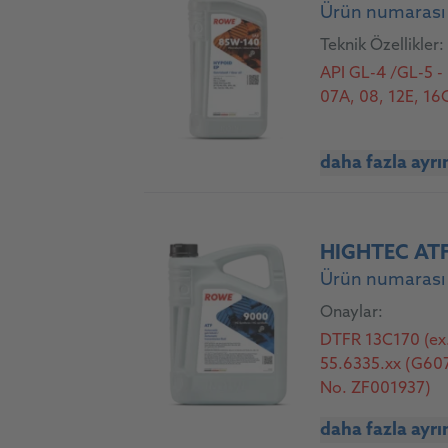
Ürün numarası 
Teknik Özellikler:
API GL-4 /GL-5 -
07A, 08, 12E, 16
daha fazla ayrı
HIGHTEC AT
Ürün numarası 
Onaylar:
DTFR 13C170 (ex.
55.6335.xx (G607
No. ZF001937)
daha fazla ayrı