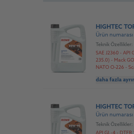
HIGHTEC TO
Ürün numarası 
Teknik Özellikler:
SAE J2360 - API
235.0) - Mack G
NATO O-226 - Sca
16B/C/D, 17A/B, 
daha fazla ayrı
HIGHTEC TO
Ürün numarası 
Teknik Özellikler:
API GL-4 - DTFR 