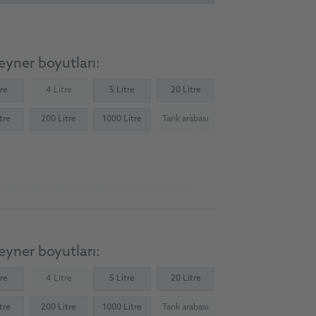
yner boyutları:
tre
4 Litre
5 Litre
20 Litre
(Not available)
tre
200 Litre
1000 Litre
Tank arabası
(Not available)
ölyeler için tedarik kaynağına git
yner boyutları:
tre
4 Litre
5 Litre
20 Litre
(Not available)
tre
200 Litre
1000 Litre
Tank arabası
(Not available)