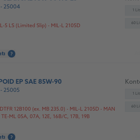
 - 25004
1 Li
60 Li
-5 LS (Limited Slip) - MIL-L 2105D
At
ntı
?
POID EP SAE 85W-90
Konte
- 25005
1 Li
60 Li
 DTFR 12B100 (ex. MB 235.0) - MIL-L 2105D - MAN
 TE-ML 05A, 07A, 12E, 16B/C, 17B, 19B
At
ntı
?