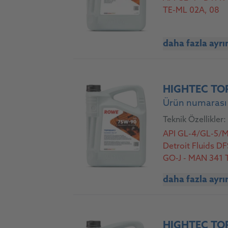
TE-ML 02A, 08
daha fazla ayrı
HIGHTEC TO
Ürün numarası 
Teknik Özellikler:
API GL-4/GL-5/MT
Detroit Fluids D
GO-J - MAN 341 T
N - Scania STO 1
daha fazla ayrı
07A, 08, 12B, 12L
HIGHTEC TO