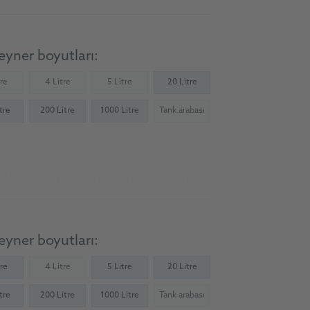
yner boyutları:
tre
4 Litre
5 Litre
20 Litre
Not available)
(Not available)
(Not available)
tre
200 Litre
1000 Litre
Tank arabası
(Not available)
ölyeler için tedarik kaynağına git
yner boyutları:
tre
4 Litre
5 Litre
20 Litre
(Not available)
tre
200 Litre
1000 Litre
Tank arabası
(Not available)