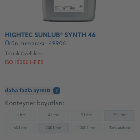
HIGHTEC SUNLUB® SYNTH 46
Ürün numarası - 49906
Teknik Özellikler:
ISO 15380 HE ES
daha fazla ayrıntı
?
Konteyner boyutları:
1 Litre
4 Litre
5 Litre
20 Litre
(Not available)
(Not available)
(Not available)
60 Litre
200 Litre
1000 Litre
Tank arabası
(Not available)
(Not available)
(Not availab