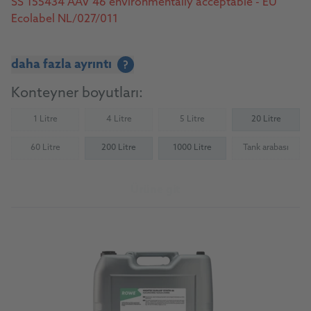
SS 155434 AAV 46 environmentally acceptable - EU
Ecolabel NL/027/011
daha fazla ayrıntı
?
Konteyner boyutları:
1 Litre
4 Litre
5 Litre
20 Litre
(Not available)
(Not available)
(Not available)
60 Litre
200 Litre
1000 Litre
Tank arabası
(Not available)
(Not availab
Ürüne git