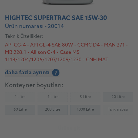
HIGHTEC SUPERTRAC SAE 15W-30
Ürün numarası - 20014
Teknik Özellikler:
API CG-4 - API GL-4 SAE 80W - CCMC D4 - MAN 271 -
MB 228.1 - Allison C-4 - Case MS
1118/1204/1206/1207/1209/1230 - CNH MAT
3505/3509/3525/3526 - Deutz DQC I-02 - Ford
daha fazla ayrıntı
?
M2C48-C3/M2C-86 B/C/M2C134-D/M2C159 B/C -
John Deere J20C/J20D - New Holland 82009201/2/3 -
Konteyner boyutları:
Massey Ferguson CMS 1145 (überdeckt/covers M
1135/1139/1143/1144) - Sperry Vickers/Eaton
1 Litre
4 Litre
5 Litre
20 Litre
(Not available)
(Not available)
(Not available)
M2950S/I-280-S - Sauer Sunstrand/Danfoss
60 Litre
200 Litre
1000 Litre
Tank arabası
Hydrostatic Trans Fluid - ZF TE-ML 06A/B/C/F/R,
(Not availab
07B/D
Ürüne git