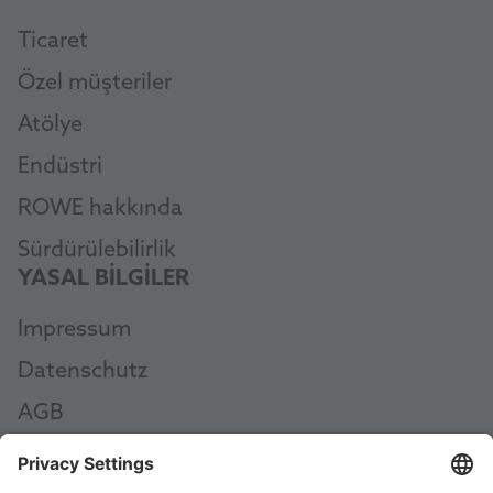
Ticaret
Özel müşteriler
Atölye
Endüstri
ROWE hakkında
Sürdürülebilirlik
YASAL BILGILER
Impressum
Datenschutz
AGB
AEB