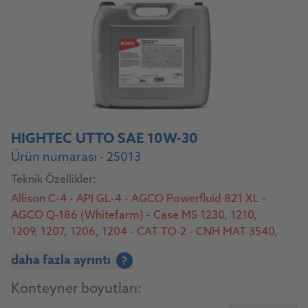
HIGHTEC UTTO SAE 10W-30
Ürün numarası - 25013
Teknik Özellikler:
Allison C-4 - API GL-4 - AGCO Powerfluid 821 XL -
AGCO Q-186 (Whitefarm) - Case MS 1230, 1210,
1209, 1207, 1206, 1204 - CAT TO-2 - CNH MAT 3540,
3525, 3526, 3509, 3506, 3505 - Denison: (Pump only)
daha fazla ayrıntı
?
HF-(0 thru 2) - FNHA-2-C-200.00/-201.00 - Ford M2C
48 C3/M2C86-B/-C/M2C134-D - John Deere
Konteyner boyutları:
J20C/J20D - Volvo WB 101