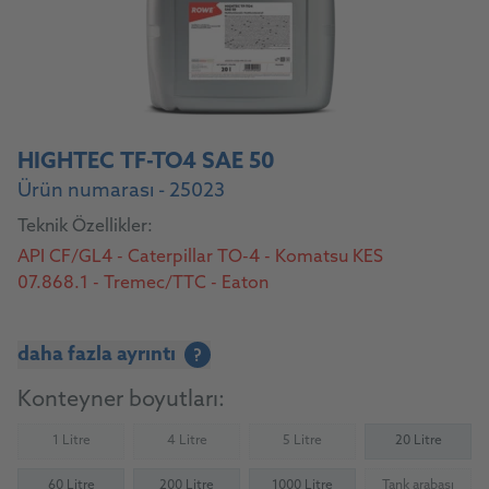
HIGHTEC TF-TO4 SAE 50
Ürün numarası - 25023
Teknik Özellikler:
API CF/GL4 - Caterpillar TO-4 - Komatsu KES
07.868.1 - Tremec/TTC - Eaton
daha fazla ayrıntı
?
Konteyner boyutları:
1 Litre
4 Litre
5 Litre
20 Litre
(Not available)
(Not available)
(Not available)
60 Litre
200 Litre
1000 Litre
Tank arabası