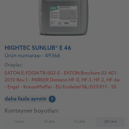
HIGHTEC SUNLUB® E 46
Ürün numarası - 49366
Onaylar:
EATON E-FDGN-TB-002-E - EATON Brochure 03-401-
2010 Rev.1 - PARKER Denison HF-0, HF-1, HF-2, HF-6e
- Engel - KraussMaffei - EU Ecolabel NL/027/011 - SS
155434 AAV 46 environmentally acceptable - H1
daha fazla ayrıntı
?
Registered
Konteyner boyutları:
1 Litre
4 Litre
5 Litre
20 Litre
(Not available)
(Not available)
(Not available)