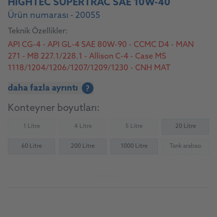
HIGHTEC SUPERTRAC SAE 10W-40
Ürün numarası - 20055
Teknik Özellikler:
API CG-4 - API GL-4 SAE 80W-90 - CCMC D4 - MAN
271 - MB 227.1/228.1 - Allison C-4 - Case MS
1118/1204/1206/1207/1209/1230 - CNH MAT
3505/3509/3525/3526 - Deutz DQC I-02 - Ford
daha fazla ayrıntı
?
M2C48-C3/M2C-86 B/C/M2C134-D/M2C159 B/C -
John Deere J20C/J20D - New Holland 82009201/2/3 -
Konteyner boyutları:
Massey Ferguson CMS 1145 (überdeckt/covers M
1135/1139/1143/1144) - Sperry Vickers/Eaton
1 Litre
4 Litre
5 Litre
20 Litre
(Not available)
(Not available)
(Not available)
M2950S/I-280-S - Sauer Sunstrand/Danfoss
60 Litre
200 Litre
1000 Litre
Tank arabası
Hydrostatic Trans Fluid - ZF TE-ML 06A/B/C/F/R,
(Not availab
07B/D
Ürüne git