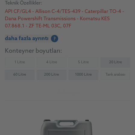
Teknik Özellikler:
API CF/GL4 - Allison C-4/TES-439 - Caterpillar TO-4 -
Dana Powershift Transmissions - Komatsu KES
07.868.1 - ZF TE-ML 03C, 07F
daha fazla ayrıntı
?
Konteyner boyutları:
1 Litre
4 Litre
5 Litre
20 Litre
(Not available)
(Not available)
(Not available)
60 Litre
200 Litre
1000 Litre
Tank arabası
(Not availab
Ürüne git