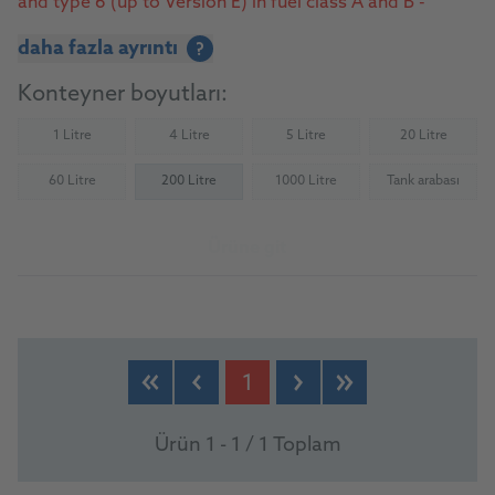
and type 6 (up to Version E) in fuel class A and B -
MWM – Natural Gas - MWM – Biogas
daha fazla ayrıntı
?
Konteyner boyutları:
1 Litre
4 Litre
5 Litre
20 Litre
(Not available)
(Not available)
(Not available)
(Not availab
60 Litre
200 Litre
1000 Litre
Tank arabası
(Not available)
(Not available)
(Not availab
Ürüne git
1
Ürün 1 - 1 / 1 Toplam