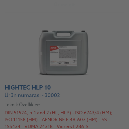
Ürüne git
HIGHTEC HLP 10
Ürün numarası - 30002
Teknik Özellikler:
DIN 51524, p.1 and 2 (HL, HLP) - ISO 6743/4 (HM);
ISO 11158 (HM) - AFNOR NF E 48-603 (HM) - SS
155434 - VDMA 24318 - Vickers I-286-S