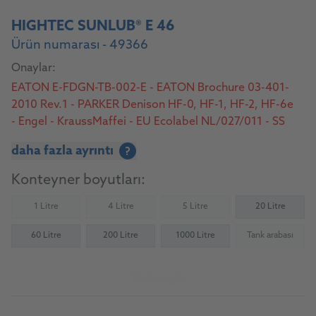
HIGHTEC SUNLUB® E 46
Ürün numarası - 49366
Onaylar:
EATON E-FDGN-TB-002-E - EATON Brochure 03-401-
2010 Rev.1 - PARKER Denison HF-0, HF-1, HF-2, HF-6e
- Engel - KraussMaffei - EU Ecolabel NL/027/011 - SS
155434 AAV 46 environmentally acceptable - H1
daha fazla ayrıntı
?
Registered
Konteyner boyutları:
1 Litre
4 Litre
5 Litre
20 Litre
(Not available)
(Not available)
(Not available)
60 Litre
200 Litre
1000 Litre
Tank arabası
(Not availab
Ürüne git