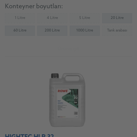
Konteyner boyutları:
1 Litre
4 Litre
5 Litre
20 Litre
(Not available)
(Not available)
(Not available)
60 Litre
200 Litre
1000 Litre
Tank arabası
(Not availab
Ürüne git