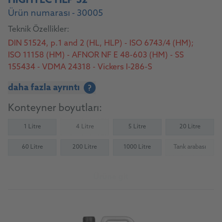
HIGHTEC HLP 32
Ürün numarası - 30005
Teknik Özellikler:
DIN 51524, p.1 and 2 (HL, HLP) - ISO 6743/4 (HM);
ISO 11158 (HM) - AFNOR NF E 48-603 (HM) - SS
155434 - VDMA 24318 - Vickers I-286-S
daha fazla ayrıntı
?
Konteyner boyutları:
1 Litre
4 Litre
5 Litre
20 Litre
(Not available)
60 Litre
200 Litre
1000 Litre
Tank arabası
(Not availab
Ürüne git