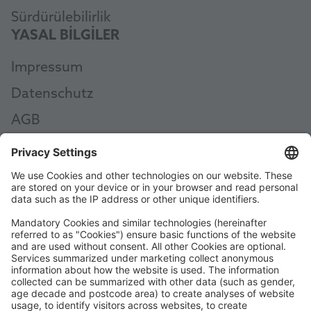
Sürdürülebilirlik
YASAL BILGILER
Impressum
Datenschutz
AGB
AEB
Code of Conduct
Accessibility Statement
ROWE SOCIAL
ONAYLAYAN: