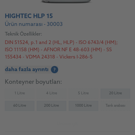
HIGHTEC HLP 15
Ürün numarası - 30003
Teknik Özellikler:
DIN 51524, p.1 and 2 (HL, HLP) - ISO 6743/4 (HM);
ISO 11158 (HM) - AFNOR NF E 48-603 (HM) - SS
155434 - VDMA 24318 - Vickers I-286-S
daha fazla ayrıntı
?
Konteyner boyutları:
1 Litre
4 Litre
5 Litre
20 Litre
(Not available)
(Not available)
(Not available)
60 Litre
200 Litre
1000 Litre
Tank arabası
(Not availab
Ürüne git