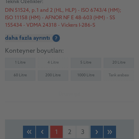
Teknik Özellikler:
DIN 51524, p.1 and 2 (HL, HLP) - ISO 6743/4 (HM);
ISO 11158 (HM) - AFNOR NF E 48-603 (HM) - SS
155434 - VDMA 24318 - Vickers I-286-S
daha fazla ayrıntı
?
Konteyner boyutları:
1 Litre
4 Litre
5 Litre
20 Litre
(Not available)
60 Litre
200 Litre
1000 Litre
Tank arabası
(Not availab
Ürüne git
1
2
3