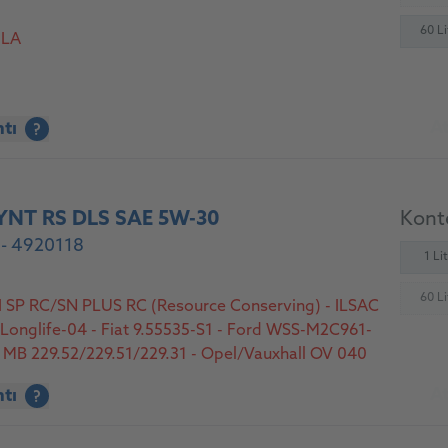
60 Li
 LA
At
ntı
?
NT RS DLS SAE 5W-30
Konte
 - 4920118
1 Li
60 Li
I SP RC/SN PLUS RC (Resource Conserving) - ILSAC
(
onglife-04 - Fiat 9.55535-S1 - Ford WSS-M2C961-
 MB 229.52/229.51/229.31 - Opel/Vauxhall OV 040
ly Diesel) - Opel/Vauxhall OV 040 1547-G30
At
ntı
?
/Gasoline) - VW 505 00/505 01 - VWC 530 34