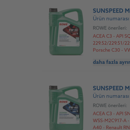
SUNSPEED MU
Ürün numarası
ROWE önerileri:
ACEA C3 - API S
229.52/229.51/22
Porsche C30 - V
daha fazla ayrı
SUNSPEED M
Ürün numarası
ROWE önerileri:
ACEA C3 - API SN
WSS-M2C917-A - 
A40 - Renault R