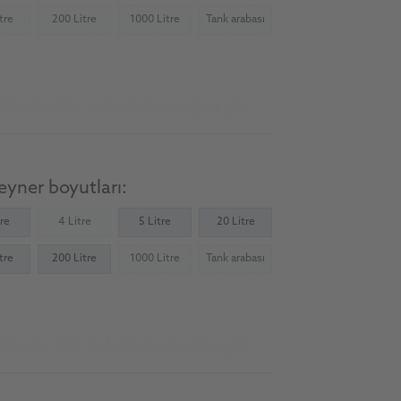
tre
200 Litre
1000 Litre
Tank arabası
Not available)
(Not available)
(Not available)
(Not available)
ölyeler için tedarik kaynağına git
yner boyutları:
tre
4 Litre
5 Litre
20 Litre
(Not available)
tre
200 Litre
1000 Litre
Tank arabası
(Not available)
(Not available)
ölyeler için tedarik kaynağına git