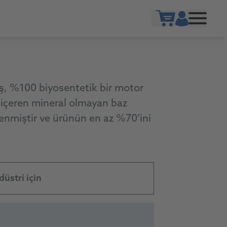
Show cart
ş, %100 biyosentetik bir motor
ri içeren mineral olmayan baz
enmiştir ve ürünün en az %70’ini
düstri için