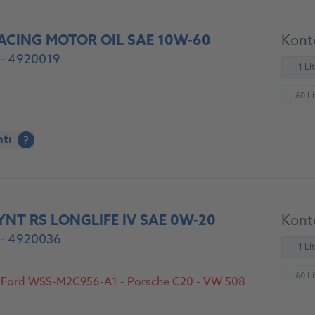
ACING MOTOR OIL SAE 10W-60
Konte
 - 4920019
1 Li
60 Li
(
ntı
?
At
NT RS LONGLIFE IV SAE 0W-20
Konte
 - 4920036
1 Li
60 Li
 Ford WSS-M2C956-A1 - Porsche C20 - VW 508
(