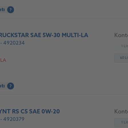
At
ntı
?
RUCKSTAR SAE 5W-30 MULTI-LA
Konte
 - 4920234
1 Li
(
60 Li
 LA
At
ntı
?
YNT RS C5 SAE 0W-20
Konte
 - 4920379
1 Li