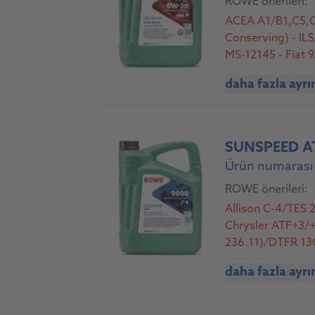
ROWE önerileri:
ACEA A1/B1,C5,C
Conserving) - IL
MS-12145 - Fiat
A1/M2C962-A1 - 
daha fazla ayrı
MB 229.71/229.72
C6SP/VCC RBS0-
SUNSPEED A
Ürün numarası
ROWE önerileri:
Allison C-4/TES
Chrysler ATF+3/+
236.11)/DTFR 13
236.9)/DTFR 13C
daha fazla ayrı
A1/WSS-M2C924-A
Hyundai/Kia/Mits
MB 235.71/236.1