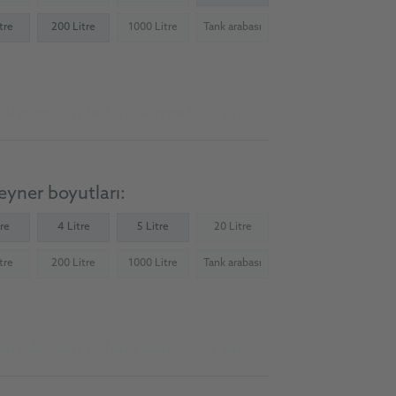
tre
200 Litre
1000 Litre
Tank arabası
(Not available)
(Not available)
ölyeler için tedarik kaynağına git
yner boyutları:
tre
4 Litre
5 Litre
20 Litre
(Not available)
tre
200 Litre
1000 Litre
Tank arabası
Not available)
(Not available)
(Not available)
(Not available)
ölyeler için tedarik kaynağına git