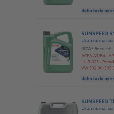
daha fazla ayrı
SUNSPEED SY
Ürün numarası
ROWE önerileri:
ACEA A3/B4 - AP
LL-B-025 - Porsc
VW 502 00/505 
daha fazla ayrı
SUNSPEED T
Ürün numarası