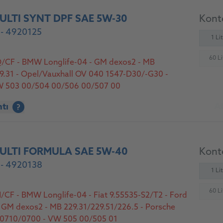
LTI SYNT DPF SAE 5W-30
Konte
 - 4920125
1 Li
60 Li
Q/CF - BMW Longlife-04 - GM dexos2 - MB
(
9.31 - Opel/Vauxhall OV 040 1547-D30/-G30 -
W 503 00/504 00/506 00/507 00
At
ntı
?
ULTI FORMULA SAE 5W-40
Konte
 - 4920138
1 Li
60 Li
/CF - BMW Longlife-04 - Fiat 9.55535-S2/T2 - Ford
(
GM dexos2 - MB 229.31/229.51/226.5 - Porsche
N0710/0700 - VW 505 00/505 01