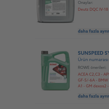
Onaylar:
Deutz DQC IV-18
daha fazla ayrı
SUNSPEED SY
Ürün numarası
ROWE önerileri:
ACEA C2,C3 - AP
GF-5/-6A - BMW L
A1 - GM dexos2 -
1547-D30 (nur/on
daha fazla ayrı
(nur/only Benzin