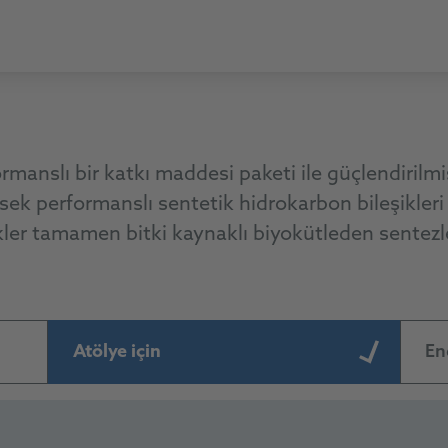
nslı bir katkı maddesi paketi ile güçlendirilmi
yüksek performanslı sentetik hidrokarbon bileşikle
kler tamamen bitki kaynaklı biyokütleden sentezl
Atölye için
En