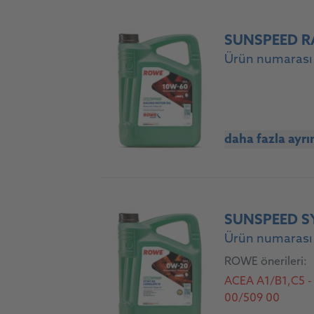
SUNSPEED R
Ürün numarası
daha fazla ayrı
SUNSPEED SY
Ürün numarası
ROWE önerileri:
ACEA A1/B1,C5 -
00/509 00