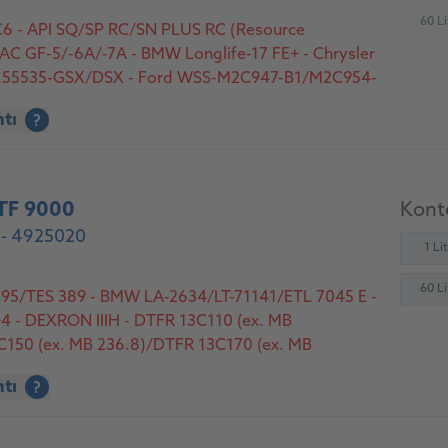
60 Li
6 - API SQ/SP RC/SN PLUS RC (Resource
(
SAC GF-5/-6A/-7A - BMW Longlife-17 FE+ - Chrysler
 9.55535-GSX/DSX - Ford WSS-M2C947-B1/M2C954-
GM dexos D - Jaguar Land Rover STJLR 03.5006 -
At
ntı
?
 - Opel/Vauxhall OV 040 1547-A20 - Volvo VCC
2AE - VWC 530 57
TF 9000
Konte
 - 4925020
1 Li
60 Li
 295/TES 389 - BMW LA-2634/LT-71141/ETL 7045 E -
4 - DEXRON IIIH - DTFR 13C110 (ex. MB
C150 (ex. MB 236.8)/DTFR 13C170 (ex. MB
180 (ex. MB 236.91) - Ford M2C195-A/202-B/922-
At
ntı
?
/938-A - GM 9986195 - Honda Z1 -
ubishi SP-II/-III - MAN 339 Type V1/V2/Z2/Z3/Z11 -
0 - MERCON/MERCON V - Nissan Matic-D/J/K -