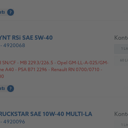
At
ntı
?
NT RSi SAE 5W-40
Konte
 - 4920068
1 Li
60 Li
I SN/CF - MB 229.3/226.5 - Opel GM-LL-A-025/GM-
(
he A40 - PSA B71 2296 - Renault RN 0700/0710 -
00
At
ntı
?
RUCKSTAR SAE 10W-40 MULTI-LA
Konte
 - 4920096
1 Li
(