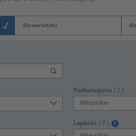
dla warsztatu
dl
Podkategoria
( 1 )
Wszystkie
Lepkość
( 7 )
?