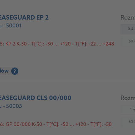
EASEGUARD EP 2
Rozm
 - 50001
0.4 
60 
 KP 2 K-30 - T[°C]: -30 ... +120 - T[°F]: -22 ... +248
(
ółów
?
EASEGUARD CLS 00/000
Rozm
 - 50003
1 k
(
60 
: GP 00/000 K-50 - T[°C]: -50 ... +120 - T[°F]: -58
(