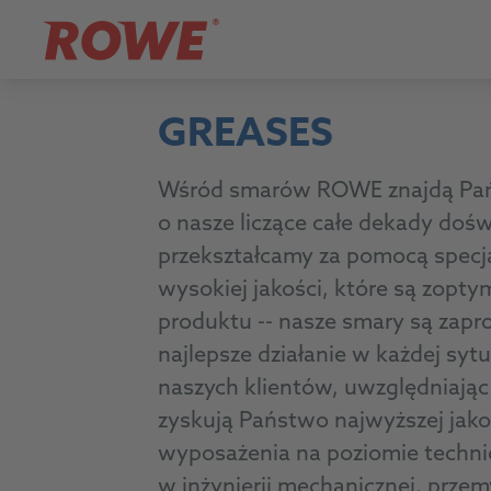
GREASES
Wśród smarów ROWE znajdą Pań
o nasze liczące całe dekady doś
przekształcamy za pomocą specj
wysokiej jakości, które są zopt
produktu -- nasze smary są zap
najlepsze działanie w każdej syt
naszych klientów, uwzględniają
zyskują Państwo najwyższej jakoś
wyposażenia na poziomie techni
w inżynierii mechanicznej, przem