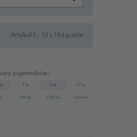
Artykuł 1 - 10 z 10 Łącznie
iary pojemników:
kg
4 kg
5 kg
20 kg
(Not available)
(Not available)
kg
200 kg
1000 kg
Cysterna
Not available)
(Not available)
(Not available)
(Not available)
Do produktu