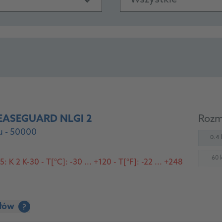
Wszystkie
EASEGUARD NLGI 2
Rozm
u - 50000
0.4 
60 
 K 2 K-30 - T[°C]: -30 ... +120 - T[°F]: -22 ... +248
(
ółów
?