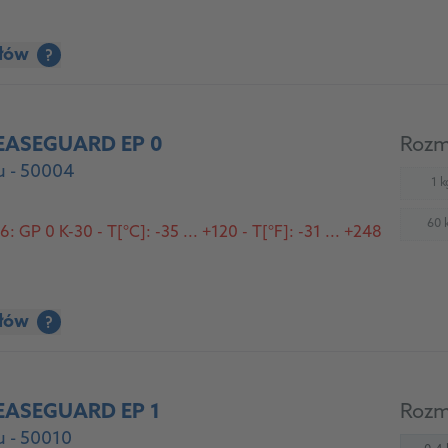
ółów
?
EASEGUARD EP 0
Rozm
u - 50004
1 k
(
60 
 GP 0 K-30 - T[°C]: -35 ... +120 - T[°F]: -31 ... +248
(
ółów
?
EASEGUARD EP 1
Rozm
 - 50010