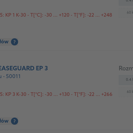
0.4 
60 
 KP 1 K-30 - T[°C]: -30 ... +120 - T[°F]: -22 ... +248
(
ółów
?
EASEGUARD EP 3
Rozm
 - 50011
0.4 
60 
 KP 3 K-30 - T[°C]: -30 ... +130 - T[°F]: -22 ... +266
(
ółów
?