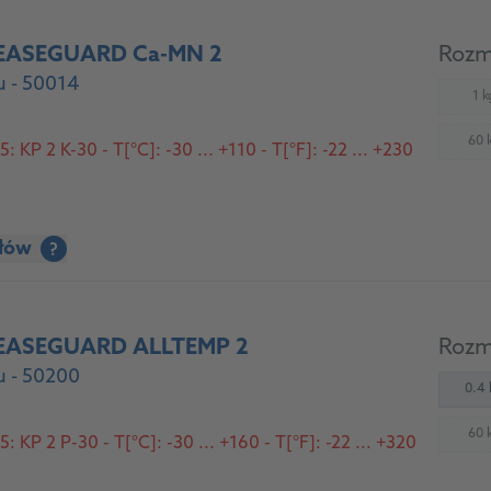
EASEGUARD Ca-MN 2
Rozm
 - 50014
1 k
(
60 
 KP 2 K-30 - T[°C]: -30 ... +110 - T[°F]: -22 ... +230
(
ółów
?
EASEGUARD ALLTEMP 2
Rozm
 - 50200
0.4 
60 
 KP 2 P-30 - T[°C]: -30 ... +160 - T[°F]: -22 ... +320
(