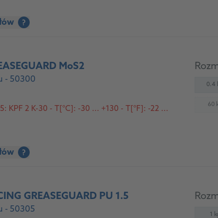
ółów
?
EASEGUARD MoS2
Rozm
 - 50300
0.4 
60 
 KPF 2 K-30 - T[°C]: -30 ... +130 - T[°F]: -22 ...
(
ółów
?
CING GREASEGUARD PU 1.5
Rozm
 - 50305
1 k