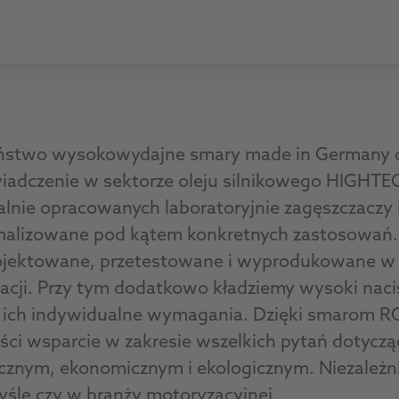
stwo wysokowydajne smary made in Germany do
wiadczenie w sektorze oleju silnikowego HIGHTEC
alnie opracowanych laboratoryjnie zagęszczacz
ymalizowane pod kątem konkretnych zastosowań.
rojektowane, przetestowane i wyprodukowane w t
uacji. Przy tym dodatkowo kładziemy wysoki nacis
c ich indywidualne wymagania. Dzięki smarom 
ci wsparcie w zakresie wszelkich pytań dotycząc
cznym, ekonomicznym i ekologicznym. Niezależni
yśle czy w branży motoryzacyjnej.