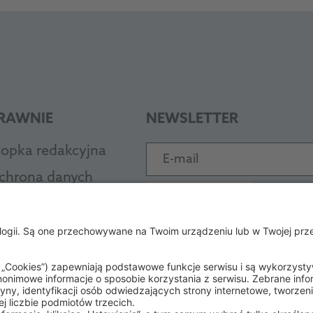
RAWNIE
NEWSLETTER
topka redakcyjna
E-mail
chrona danych
Subskrybuj
gólne zasady i warunki
RODZAJE PŁATNOŚCI
EB
ode of Conduct
ccessibility Statement
PayPal
Visa
Masterc