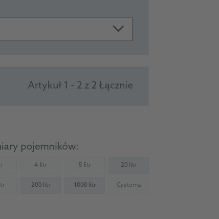
Artykuł 1 - 2 z 2 Łącznie
iary pojemników:
tr
4 litr
5 litr
20 litr
Not available)
(Not available)
(Not available)
tr
200 litr
1000 litr
Cysterna
Not available)
(Not available)