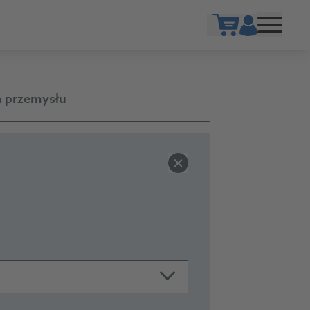
Show cart
a przemysłu