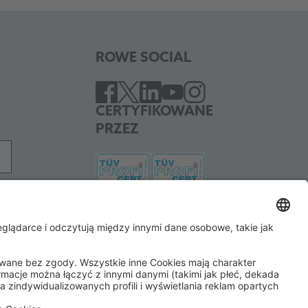
ROWE SOCIAL
CERTYFIKOWANE
PRZEZ
WSPIERAMY
ard
SEPA direct debit