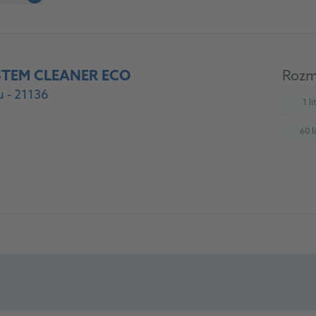
STEM CLEANER ECO
Rozm
 - 21136
1 li
(
60 li
(