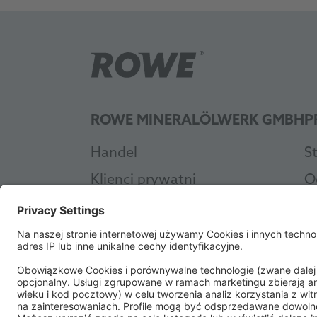
ROWE MINERALÖLWERK GMBH
P
Handel
S
Klienci prywatni
O
Warsztat
O
Przemysł
A
O firmie ROWE
C
Zrównoważony rozwój
A