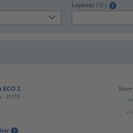
Lepkość
( 0 )
?
 ECO 2
Rozm
 - 21115
1 li
(
60 li
(
ółów
?