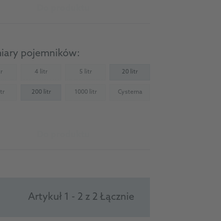
Do produktu
iary pojemników:
tr
4 litr
5 litr
20 litr
Not available)
(Not available)
(Not available)
tr
200 litr
1000 litr
Cysterna
Not available)
(Not available)
(Not available)
Do produktu
Artykuł 1 - 2 z 2 Łącznie