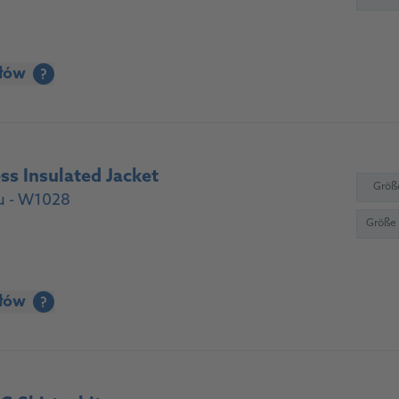
ółów
?
s Insulated Jacket
Größ
u - W1028
Größe
ółów
?