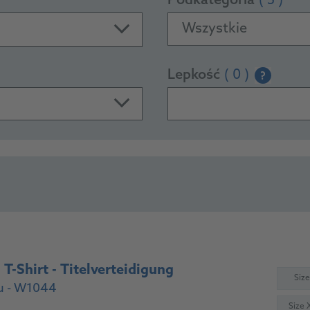
Podkategoria
( 5 )
Wszystkie
Lepkość
( 0 )
?
-Shirt - Titelverteidigung
Size
u - W1044
Size 