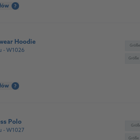
ółów
?
wear Hoodie
Größe
u - W1026
Größe
ółów
?
ss Polo
Größ
u - W1027
Größe