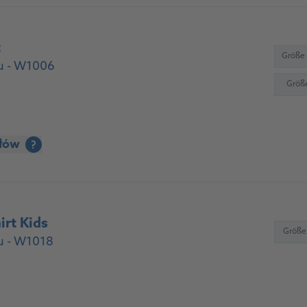
t
Größe
u - W1006
Größ
ółów
?
rt Kids
Größe
u - W1018