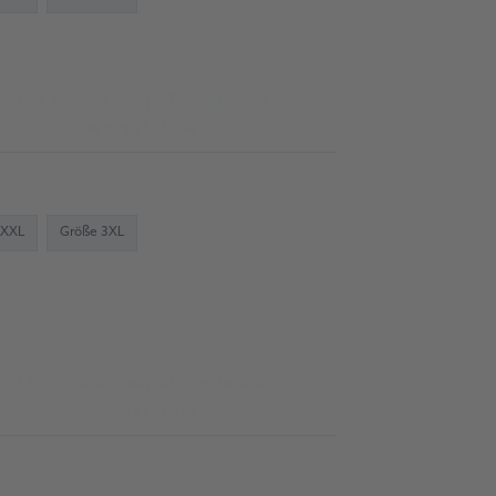
Do źródła zaopatrzenia dla
warsztatów
 XXL
Größe 3XL
Do źródła zaopatrzenia dla
warsztatów