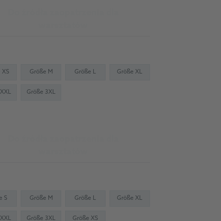
Do źródła zaopatrzenia dla
warsztatów
 XS
Größe M
Größe L
Größe XL
 XXL
Größe 3XL
Do źródła zaopatrzenia dla
warsztatów
e S
Größe M
Größe L
Größe XL
 XXL
Größe 3XL
Größe XS