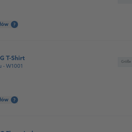
ółów
?
 T-Shirt
Größe
u - W1001
ółów
?