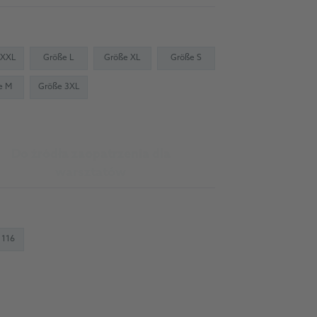
 XXL
Größe L
Größe XL
Größe S
e M
Größe 3XL
Do źródła zaopatrzenia dla
warsztatów
 116