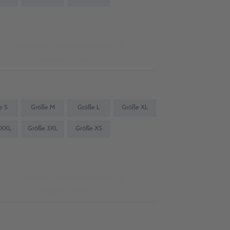
Do źródła zaopatrzenia dla
warsztatów
e S
Größe M
Größe L
Größe XL
 XXL
Größe 3XL
Größe XS
Do źródła zaopatrzenia dla
warsztatów