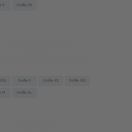
e S
Größe XS
Do źródła zaopatrzenia dla
warsztatów
 XXL
Größe S
Größe XS
Größe 3XL
e M
Größe XL
Do źródła zaopatrzenia dla
warsztatów