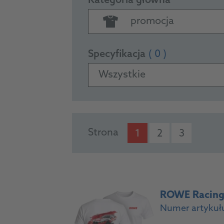
Kategoria główna
promocja
Specyfikacja
( 0 )
Wszystkie
PRODUCTS
Strona
1
2
3
ROWE Racing T
Numer artykuł