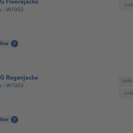
 Fleecejacke
Größ
u - W1002
ółów
?
 Regenjacke
Größe
u - W1003
Größ
ółów
?