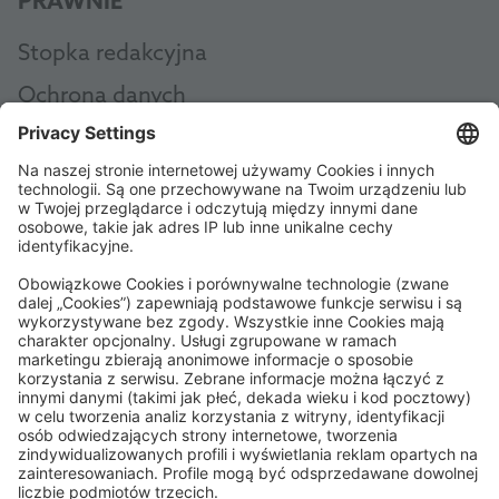
PRAWNIE
Stopka redakcyjna
Ochrona danych
Ogólne zasady i warunki
AEB
Code of Conduct
Accessibility Statement
ROWE SOCIAL
CERTYFIKOWANE PRZEZ