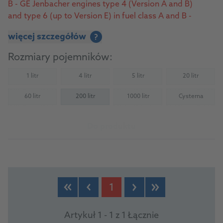
B - GE Jenbacher engines type 4 (Version A and B)
and type 6 (up to Version E) in fuel class A and B -
MWM – Natural Gas - MWM – Biogas
więcej szczegółów
?
Rozmiary pojemników:
1 litr
4 litr
5 litr
20 litr
(Not available)
(Not available)
(Not available)
(Not availab
60 litr
200 litr
1000 litr
Cysterna
(Not available)
(Not available)
(Not availab
Do produktu
1
Artykuł 1 - 1 z 1 Łącznie