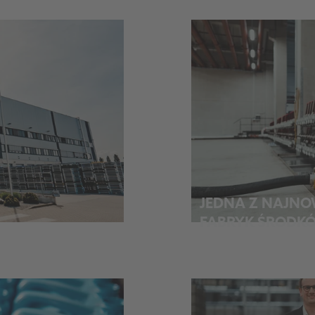
JEDNA Z NAJNO
FABRYK ŚRODK