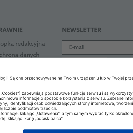
RAWNIE
NEWSLETTER
topka redakcyjna
E-mail
chrona danych
Subskrybuj
gólne zasady i warunki
RODZAJE PŁATNOŚCI
EB
ode of Conduct
ccessibility Statement
PayPal
Visa
Masterc