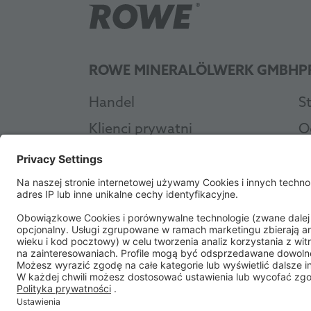
ROWE MINERALÖLWERK GMBH
P
Handel
S
Klienci prywatni
O
Warsztat
O
Przemysł
A
O firmie ROWE
C
Zrównoważony rozwój
A