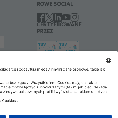
ROWE SOCIAL
CERTYFIKOWANE
PRZEZ
WSPIERAMY
ard
SEPA direct debit