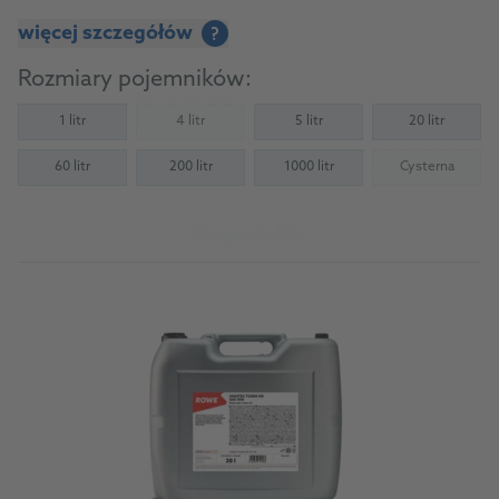
więcej szczegółów
?
Rozmiary pojemników:
1 litr
4 litr
5 litr
20 litr
(Not available)
60 litr
200 litr
1000 litr
Cysterna
(Not availab
Do produktu