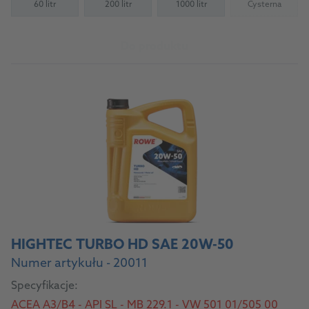
60 litr
200 litr
1000 litr
Cysterna
(Not availab
Do produktu
HIGHTEC TURBO HD SAE 20W-50
Numer artykułu - 20011
Specyfikacje:
ACEA A3/B4 - API SL - MB 229.1 - VW 501 01/505 00