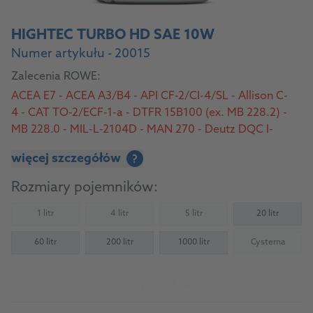
HIGHTEC TURBO HD SAE 10W
Numer artykułu - 20015
Zalecenia ROWE:
ACEA E7 - ACEA A3/B4 - API CF-2/CI-4/SL - Allison C-
4 - CAT TO-2/ECF-1-a - DTFR 15B100 (ex. MB 228.2) -
MB 228.0 - MIL-L-2104D - MAN 270 - Deutz DQC I-
02/II-18/III-18 - MAN M 3275-2 - MTU Type 2 - Volvo
więcej szczegółów
?
VDS/VDS-2/VDS-3
Rozmiary pojemników:
1 litr
4 litr
5 litr
20 litr
(Not available)
(Not available)
(Not available)
60 litr
200 litr
1000 litr
Cysterna
(Not availab
Do produktu