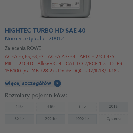
HIGHTEC TURBO HD SAE 40
Numer artykułu - 20012
Zalecenia ROWE:
ACEA E7,E5,E3,E2 - ACEA A3/B4 - API CF-2/CI-4/SL -
MIL-L-2104D - Allison C-4 - CAT TO-2/ECF-1-a - DTFR
15B100 (ex. MB 228.2) - Deutz DQC I-02/II-18/III-18 -
MAN 270/M 3275-2 - MB 228.0 - MTU Type 2 - Volvo
więcej szczegółów
?
VDS/VDS-2/VDS-3
Rozmiary pojemników:
1 litr
4 litr
5 litr
20 litr
(Not available)
(Not available)
(Not available)
60 litr
200 litr
1000 litr
Cysterna
(Not availab