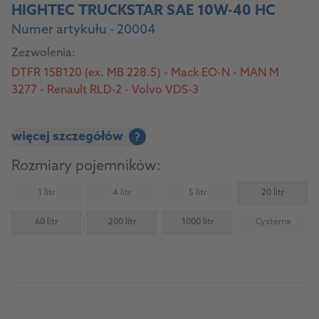
HIGHTEC TRUCKSTAR SAE 10W-40 HC
Numer artykułu - 20004
Zezwolenia:
DTFR 15B120 (ex. MB 228.5) - Mack EO-N - MAN M
3277 - Renault RLD-2 - Volvo VDS-3
więcej szczegółów
?
Rozmiary pojemników:
1 litr
4 litr
5 litr
20 litr
(Not available)
(Not available)
(Not available)
60 litr
200 litr
1000 litr
Cysterna
(Not availab
Do produktu