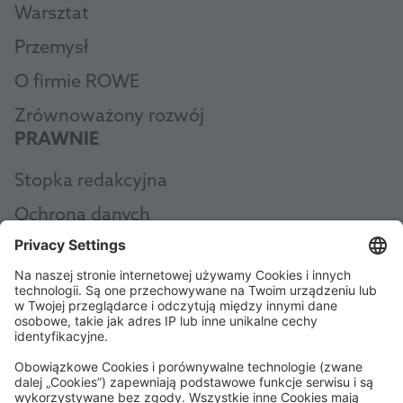
Warsztat
Przemysł
O firmie ROWE
Zrównoważony rozwój
PRAWNIE
Stopka redakcyjna
Ochrona danych
Ogólne zasady i warunki
AEB
Code of Conduct
Accessibility Statement
ROWE SOCIAL