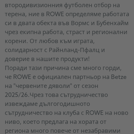
втородивизионния футболен отбор на
терена, ние в ROWE определяме работата
си в двата обекта във Вормс и Бубенхайм
чрез екипна работа, страст и регионални
корени. От любов към играта,
солидарност с Райнланд-Пфалц и
доверие в нашите продукти!
Поради тази причина сме много горди,
че ROWE е официален партньор на Betze
на "червените дяволи" от сезон
2025/26.
Чрез това сътрудничество
извеждаме дългогодишното
сътрудничество на клуба с ROWE на ново
ниво, което предлага на хората от
региона много повече от незабравими