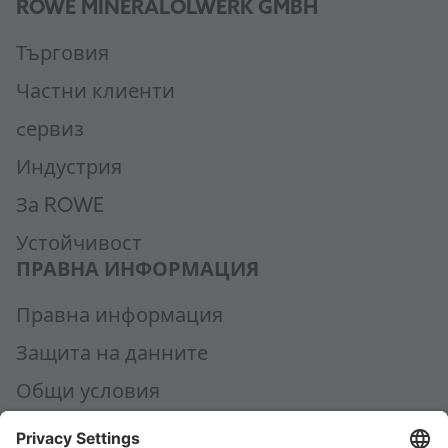
ROWE MINERALÖLWERK GMBH
Търговия
Частни клиенти
cервиз
Индустрия
За ROWE
Устойчивост
ПРАВНА ИНФОРМАЦИЯ
Правна информация
Защита на данните
Общи условия
AEB