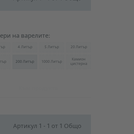
ери на варелите:
тър
4 Литър
5 Литър
20 Литър
Not available)
(Not available)
(Not available)
(Not available)
Камион
тър
200 Литър
1000 Литър
Not available)
(Not available)
(Not available)
цистерна
Към продукта
Артикул 1 - 1 от 1 Общо