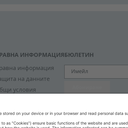
РАВНА ИНФОРМАЦИЯ
БЮЛЕТИН
равна информация
Имейл
ащита на данните
Абониране
бщи условия
ВИДОВЕ ПЛАЩАНЕ
EB
ode of Conduct
ccessibility Statement