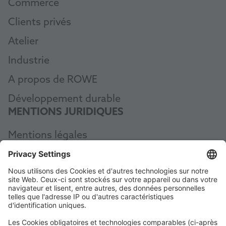
Commerce
Clients privés
Atelier
Industrie
A propos de ROWE
Développement durable
MENTIONS JURIDIQUES
Mentions légales
Protection des données
CGV
AEB
Code of Conduct