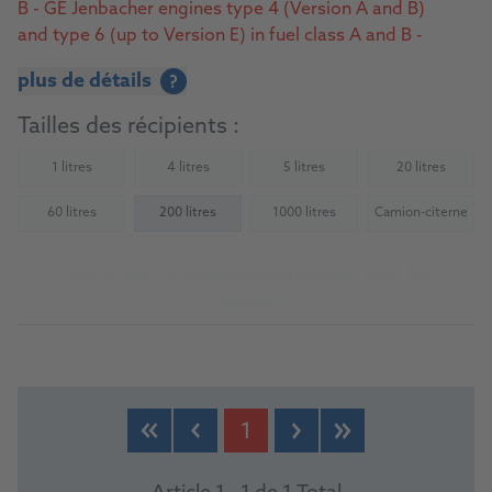
B - GE Jenbacher engines type 4 (Version A and B)
and type 6 (up to Version E) in fuel class A and B -
MWM – Natural Gas - MWM – Biogas
plus de détails
?
Tailles des récipients :
1 litres
4 litres
5 litres
20 litres
(Not available)
(Not available)
(Not available)
(Not availab
60 litres
200 litres
1000 litres
Camion-citerne
(Not available)
(Not available)
(Not availab
Vers la source d'approvisionnement pour les
garages
1