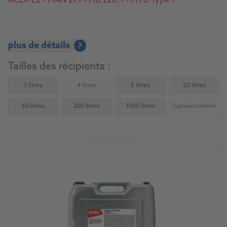
ACEA E2 - MAN 271 - MB 228.1 - MTU Type 1
plus de détails
?
Tailles des récipients :
1 litres
4 litres
5 litres
20 litres
(Not available)
60 litres
200 litres
1000 litres
Camion-citerne
(Not availab
Vers le produit