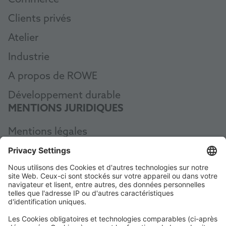
Commerce
Clients privés
Atelier
Industrie
A propos de ROWE
Développement durable
MENTIONS JURIDIQUES
Mentions légales
Protection des données
CGV
AEB
Code of Conduct