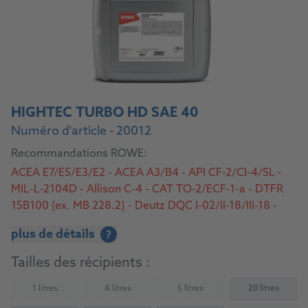
HIGHTEC TURBO HD SAE 40
Numéro d'article - 20012
Recommandations ROWE:
ACEA E7/E5/E3/E2 - ACEA A3/B4 - API CF-2/CI-4/SL -
MIL-L-2104D - Allison C-4 - CAT TO-2/ECF-1-a - DTFR
15B100 (ex. MB 228.2) - Deutz DQC I-02/II-18/III-18 -
MAN 270/M 3275-2 - MB 228.0 - MTU Type 2 - Volvo
plus de détails
?
VDS/VDS-2/VDS-3
Tailles des récipients :
1 litres
4 litres
5 litres
20 litres
(Not available)
(Not available)
(Not available)