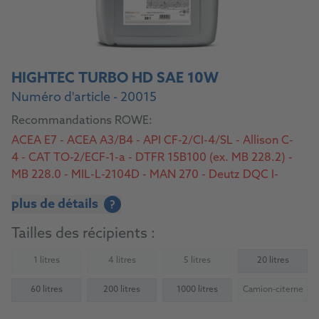
HIGHTEC TURBO HD SAE 10W
Numéro d'article - 20015
Recommandations ROWE:
ACEA E7 - ACEA A3/B4 - API CF-2/CI-4/SL - Allison C-
4 - CAT TO-2/ECF-1-a - DTFR 15B100 (ex. MB 228.2) -
MB 228.0 - MIL-L-2104D - MAN 270 - Deutz DQC I-
02/II-18/III-18 - MAN M 3275-2 - MTU Type 2 - Volvo
plus de détails
?
VDS/VDS-2/VDS-3
Tailles des récipients :
1 litres
4 litres
5 litres
20 litres
(Not available)
(Not available)
(Not available)
60 litres
200 litres
1000 litres
Camion-citerne
(Not availab