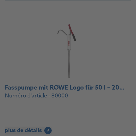
Fasspumpe mit ROWE Logo für 50 l – 200 l Fässer, Anschlussgewinde 2‘‘ / Drum pump with ROWE logo for 50 l – 200 l drums, 2‘‘ connection thread
Numéro d'article - 80000
plus de détails
?