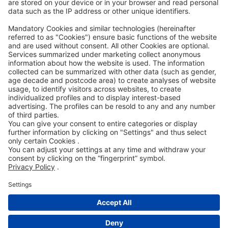
Accessibility Statement
ROWE SOCIAL
GECERTIFICEERD DOOR
WIJ ONDERSTEUNEN