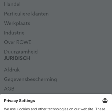
Handel
Particuliere klanten
Werkplaats
Industrie
Over ROWE
Duurzaamheid
JURIDISCH
Afdruk
Gegevensbescherming
AGB
AEB
Code of Conduct