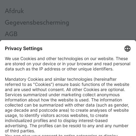
Afdruk
Gegevensbescherming
AGB
AEB
Code of Conduct
Accessibility Statement
ROWE SOCIAL
GECERTIFICEERD DOOR