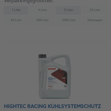
Verpakkingsgroottes:
1 Liter
4 Liter
5 Liter
20 Liter
(Not available)
(Not availab
60 Liter
200 Liter
1000 Liter
Tankwagen
(Not available)
(Not available)
(Not available)
(Not availab
Naar de leverancier voor werkplaatsen
HIGHTEC RACING KÜHLSYSTEMSCHUTZ