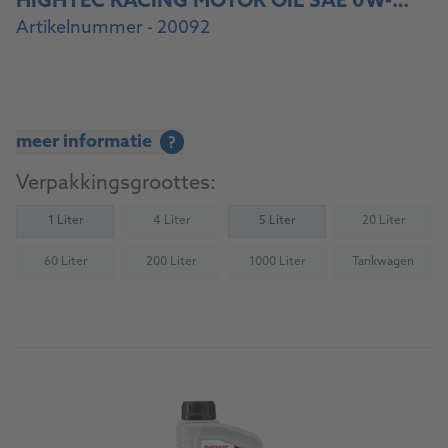
HIGHTEC RACING MOTOR OIL SAE 0W-40
Artikelnummer - 20092
meer informatie
?
Verpakkingsgroottes:
1 Liter
4 Liter
5 Liter
20 Liter
(Not available)
(Not availab
60 Liter
200 Liter
1000 Liter
Tankwagen
(Not available)
(Not available)
(Not available)
(Not availab
Naar de leverancier voor werkplaatsen