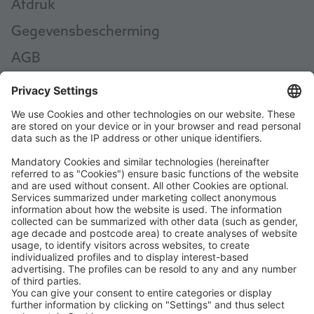
Afdruk
Gegevensbescherming
AGB
AEB
Code of Conduct
Accessibility Statement
ROWE SOCIAL
GECERTIFICEERD DOOR
WIJ ONDERSTEUNEN