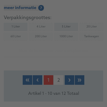
meer informatie
?
Verpakkingsgroottes:
1 Liter
4 Liter
5 Liter
20 Liter
(Not available)
(Not availab
60 Liter
200 Liter
1000 Liter
Tankwagen
(Not available)
(Not available)
(Not available)
(Not availab
Naar de leverancier voor werkplaatsen
1
2
Artikel 1 - 10 van 12 Totaal