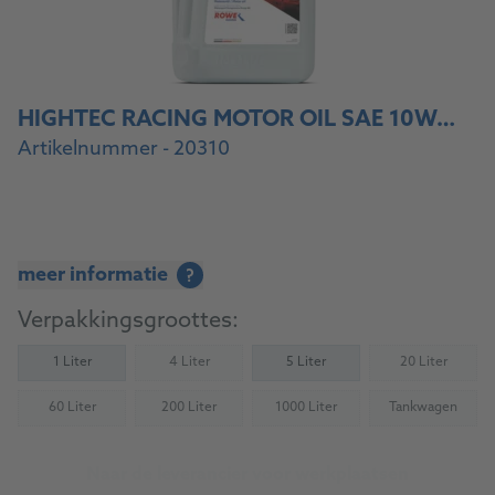
HIGHTEC RACING MOTOR OIL SAE 10W-40
Artikelnummer - 20310
meer informatie
?
Verpakkingsgroottes:
1 Liter
4 Liter
5 Liter
20 Liter
(Not available)
(Not availab
60 Liter
200 Liter
1000 Liter
Tankwagen
(Not available)
(Not available)
(Not available)
(Not availab
Naar de leverancier voor werkplaatsen