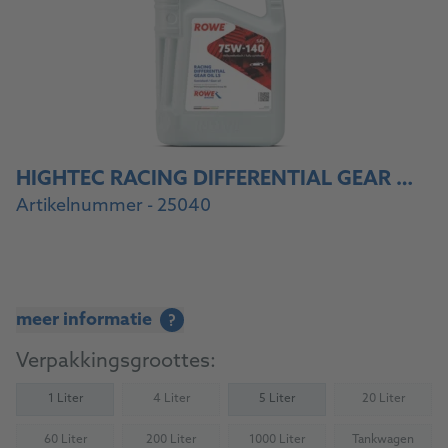
HIGHTEC RACING DIFFERENTIAL GEAR OIL SAE 75W-140 LS
Artikelnummer - 25040
meer informatie
?
Verpakkingsgroottes:
1 Liter
4 Liter
5 Liter
20 Liter
(Not available)
(Not availab
60 Liter
200 Liter
1000 Liter
Tankwagen
(Not available)
(Not available)
(Not available)
(Not availab