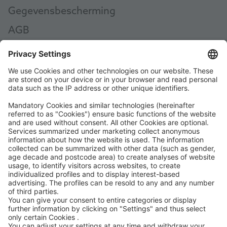
Gegevensbescherming
AGB
AEB
Code of Conduct
Accessibility Statement
ROWE SOCIAL
GECERTIFICEERD DOOR
WIJ ONDERSTEUNEN