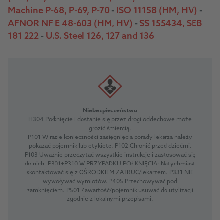
Machine P-68, P-69, P-70
-
ISO 11158 (HM, HV)
-
AFNOR NF E 48-603 (HM, HV)
-
SS 155434, SEB
181 222
-
U.S. Steel 126, 127 and 136
Niebezpieczeństwo
H304 Połknięcie i dostanie się przez drogi oddechowe może
grozić śmiercią.
P101 W razie konieczności zasięgnięcia porady lekarza należy
pokazać pojemnik lub etykietę. P102 Chronić przed dziećmi.
P103 Uważnie przeczytać wszystkie instrukcje i zastosować się
do nich. P301+P310 W PRZYPADKU POŁKNIĘCIA: Natychmiast
skontaktować się z OŚRODKIEM ZATRUĆ/lekarzem. P331 NIE
wywoływać wymiotów. P405 Przechowywać pod
zamknięciem. P501 Zawartość/pojemnik usuwać do utylizacji
zgodnie z lokalnymi przepisami.