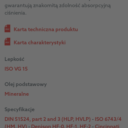
gwarantują znakomitą zdolność absorpcyjną
ciśnienia.
Karta techniczna produktu
PDF
Karta charakterystyki
PDF
Lepkość
ISO VG 15
Olej podstawowy
Mineralne
Specyfikacje
DIN 51524, part 2 and 3 (HLP, HVLP)
-
ISO 6743/4
(HM, HV)
-
Denison HF-0, HF-1, HF-2
-
Cincinnati