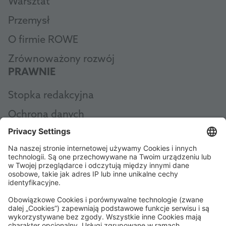
Warsztat
Przemysł
O firmie ROWE
Zrównoważony rozwój
PRAWNIE
Stopka redakcyjna
Ochrona danych
Ogólne zasady i warunki
AEB
Code of Conduct
Accessibility Statement
ROWE SOCIAL