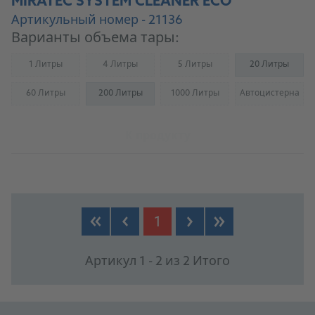
MIRATEC SYSTEM CLEANER ECO
Артикульный номер - 21136
Варианты объема тары:
1 Литры
4 Литры
5 Литры
20 Литры
(Not available)
(Not available)
(Not available)
60 Литры
200 Литры
1000 Литры
Автоцистерна
(Not available)
(Not available)
(Not availab
К продукту
1
Артикул 1 - 2 из 2 Итого