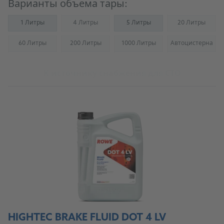
Варианты объема тары:
1 Литры
4 Литры
5 Литры
20 Литры
(Not available)
(Not availab
60 Литры
200 Литры
1000 Литры
Автоцистерна
(Not available)
(Not available)
(Not available)
(Not availab
К источнику снабжения для СТО
HIGHTEC BRAKE FLUID DOT 4 LV