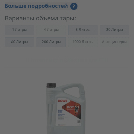
Больше подробностей
?
Варианты объема тары:
1 Литры
4 Литры
5 Литры
20 Литры
(Not available)
60 Литры
200 Литры
1000 Литры
Автоцистерна
(Not available)
(Not availab
К источнику снабжения для СТО