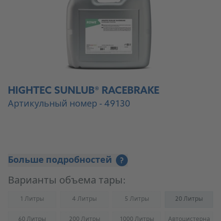
HIGHTEC SUNLUB® RACEBRAKE
Артикульный номер - 49130
Больше подробностей
?
Варианты объема тары:
1 Литры
4 Литры
5 Литры
20 Литры
(Not available)
(Not available)
(Not available)
60 Литры
200 Литры
1000 Литры
Автоцистерна