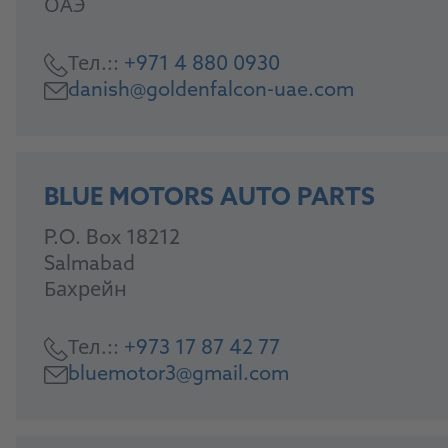
ОАЭ
Тел.::
+971 4 880 0930
danish@goldenfalcon-uae.com
BLUE MOTORS AUTO PARTS
P.O. Box 18212
Salmabad
Бахрейн
Тел.::
+973 17 87 42 77
bluemotor3@gmail.com