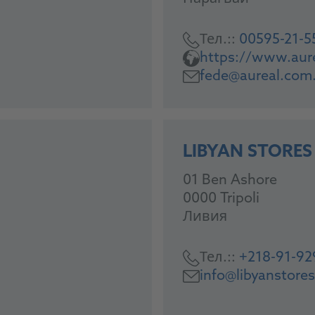
Тел.::
00595-21-5
https://www.aur
fede@aureal.com
LIBYAN STORES
01 Ben Ashore
0000 Tripoli
Ливия
Тел.::
+218-91-92
info@libyanstore