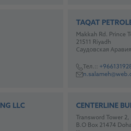
TAQAT PETROL
Makkah Rd. Prince Tu
21511 Riyadh
Саудовская Арави
Тел.::
+96613192
n.salameh@web.
NG LLC
CENTERLINE BU
Transword Tower 2, 5
B.O Box 21474 Doh