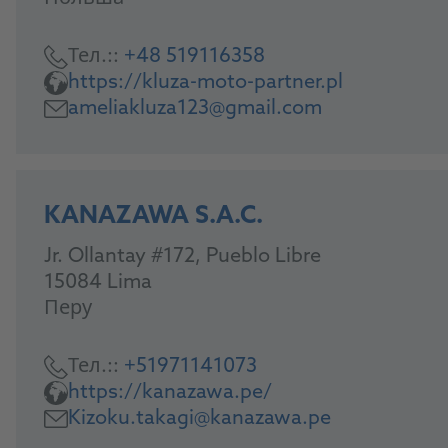
Тел.::
+48 519116358
https://kluza-moto-partner.pl
ameliakluza123@gmail.com
KANAZAWA S.A.C.
Jr. Ollantay #172, Pueblo Libre
15084 Lima
Перу
Тел.::
+51971141073
https://kanazawa.pe/
Kizoku.takagi@kanazawa.pe