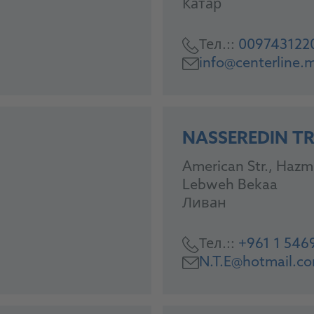
Катар
Тел.::
009743122
info@centerline.
NASSEREDIN T
American Str., Hazm
Lebweh Bekaa
Ливан
Тел.::
+961 1 546
N.T.E@hotmail.c