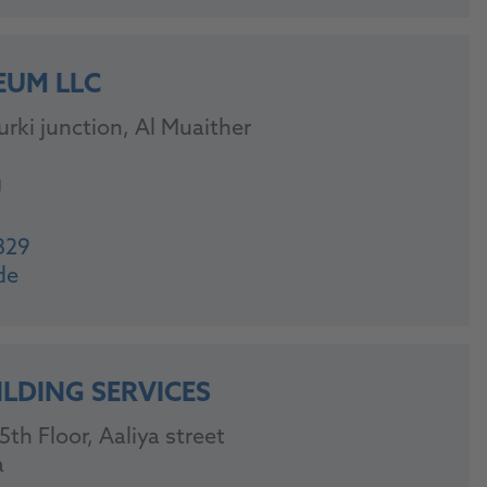
EUM LLC
rki junction, Al Muaither
я
829
de
ILDING SERVICES
th Floor, Aaliya street
a