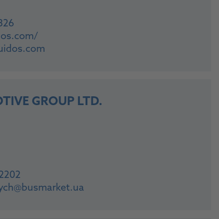
326
idos.com/
uidos.com
TIVE GROUP LTD.
2202
vych@busmarket.ua