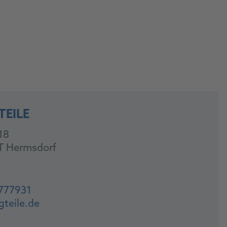
TEILE
18
T Hermsdorf
777931
gteile.de