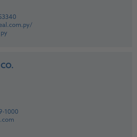
53340
eal.com.py/
.py
 CO.
9-1000
s.com