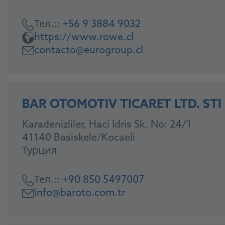
Тел.::
+56 9 3884 9032
https://www.rowe.cl
contacto@eurogroup.cl
BAR OTOMOTIV TICARET LTD. STI
Karadenizliler, Haci Idris Sk. No: 24/1
41140 Basiskele/Kocaeli
Турция
Тел.::
+90 850 5497007
info@baroto.com.tr