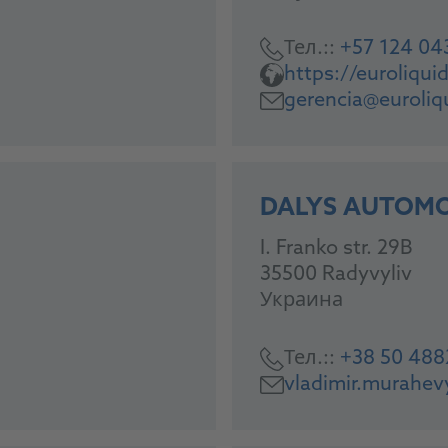
Тел.::
+57 124 04
https://euroliqu
gerencia@euroliq
DALYS AUTOMO
I. Franko str. 29B
35500 Radyvyliv
Украина
Тел.::
+38 50 488
vladimir.murahe