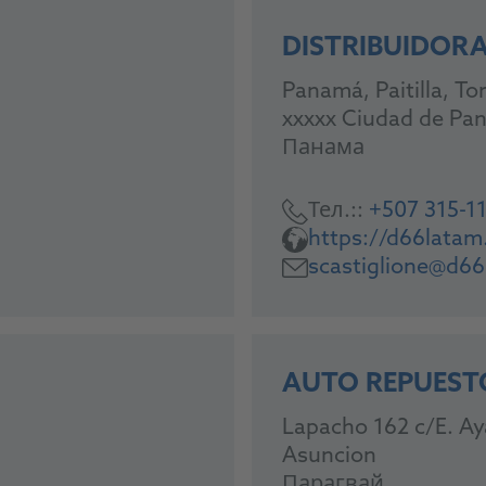
DISTRIBUIDORA 
Panamá, Paitilla, Tor
xxxxx Ciudad de Pa
Панама
Тел.::
+507 315-1
https://d66lata
scastiglione@d6
AUTO REPUEST
Lapacho 162 c/E. Ay
Asuncion
Парагвай