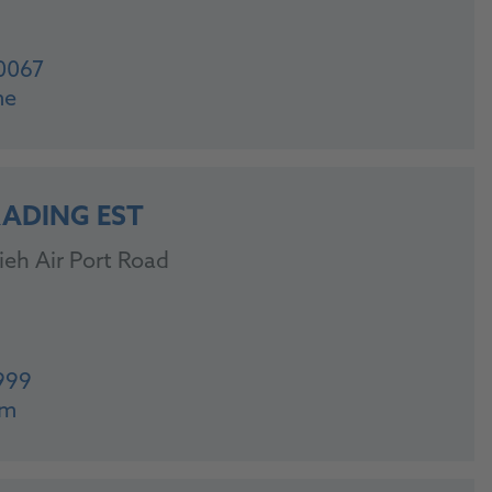
0067
me
RADING EST
ieh Air Port Road
999
om