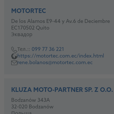
MOTORTEC
De los Alamos E9-44 y Av.6 de Deciembre
EC170502 Quito
Эквадор
Тел.::
099 77 36 221
https://motortec.com.ec/index.html
rene.bolanos@motortec.com.ec
KLUZA MOTO-PARTNER SP. Z O.O.
Bodzanów 343A
32-020 Bodzanów
Польша