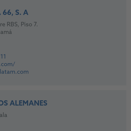
66, S. A
re RBS, Piso 7.
namá
111
m.com/
6latam.com
OS ALEMANES
ala