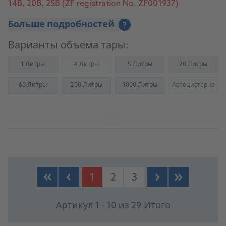
14B, 20B, 25B (ZF registration No. ZF001937)
Больше подробностей
?
Варианты объема тары:
1 Литры
4 Литры
5 Литры
20 Литры
(Not available)
60 Литры
200 Литры
1000 Литры
Автоцистерна
(Not availab
К продукту
1
2
3
Артикул 1 - 10 из 29 Итого