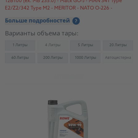
12B100 (ex. MB 235.0) - Mack GO-J - MAN 341 Type
E2/Z2/342 Type M2 - MERITOR - NATO O-226 -
Scania STO 1:0 - ZF TE-ML 02B, 05A, 07A, 08, 12E,
Больше подробностей
?
16B/C/D, 17A/B, 19B, 21A
Варианты объема тары:
1 Литры
4 Литры
5 Литры
20 Литры
(Not available)
60 Литры
200 Литры
1000 Литры
Автоцистерна
(Not availab
К продукту