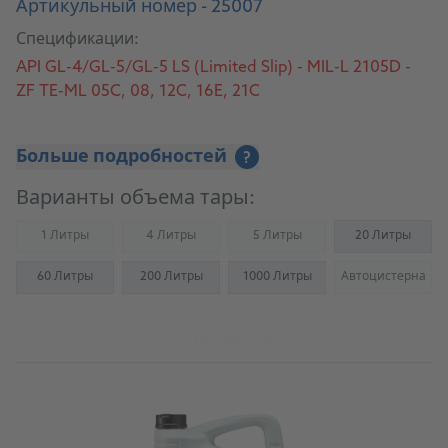
Артикульный номер - 25007
Спецификации:
API GL-4/GL-5/GL-5 LS (Limited Slip) - MIL-L 2105D -
ZF TE-ML 05C, 08, 12C, 16E, 21C
Больше подробностей
?
Варианты объема тары:
1 Литры
4 Литры
5 Литры
20 Литры
(Not available)
(Not available)
(Not available)
60 Литры
200 Литры
1000 Литры
Автоцистерна
(Not availab
К продукту