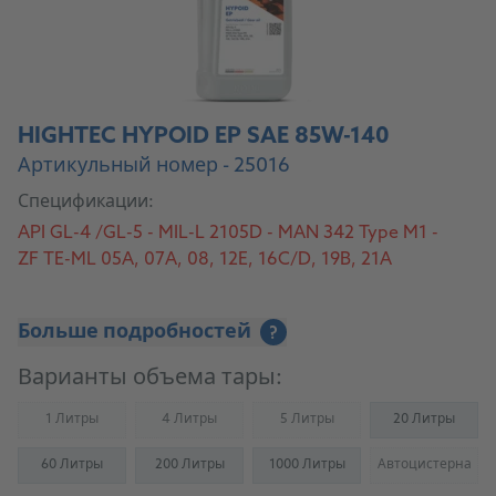
HIGHTEC HYPOID EP SAE 85W-140
Артикульный номер - 25016
Спецификации:
API GL-4 /GL-5 - MIL-L 2105D - MAN 342 Type M1 -
ZF TE-ML 05A, 07A, 08, 12E, 16C/D, 19B, 21A
Больше подробностей
?
Варианты объема тары:
1 Литры
4 Литры
5 Литры
20 Литры
(Not available)
(Not available)
(Not available)
60 Литры
200 Литры
1000 Литры
Автоцистерна
(Not availab