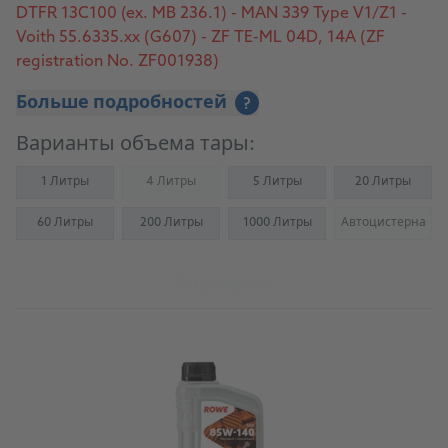
DTFR 13C100 (ex. MB 236.1) - MAN 339 Type V1/Z1 -
Voith 55.6335.xx (G607) - ZF TE-ML 04D, 14A (ZF
registration No. ZF001938)
Больше подробностей
?
Варианты объема тары:
1 Литры
4 Литры
5 Литры
20 Литры
(Not available)
60 Литры
200 Литры
1000 Литры
Автоцистерна
(Not availab
К продукту