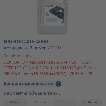
HIGHTEC ATF 4000
Артикульный номер - 25011
Спецификации:
DEXRON IID - MERCON - Allison C-4 - CAT TO-2 -
DTFR 13C100 (ex. MB 236.1) - MAN 339 Type Z1/V1 -
MB 236.5 - Voith 55.6335.xx (G607) - ZF TE-ML 09,
11A, 14A
Больше подробностей
?
Варианты объема тары:
1 Литры
4 Литры
5 Литры
20 Литры
(Not available)