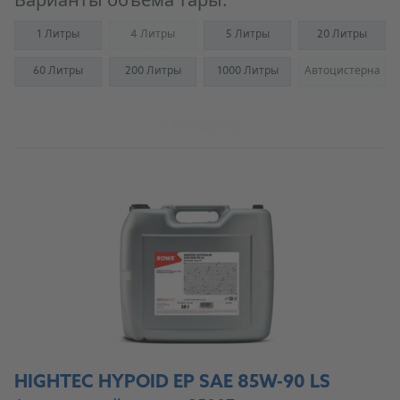
Варианты объема тары:
1 Литры
4 Литры
5 Литры
20 Литры
(Not available)
60 Литры
200 Литры
1000 Литры
Автоцистерна
(Not availab
К продукту
HIGHTEC HYPOID EP SAE 85W-90 LS