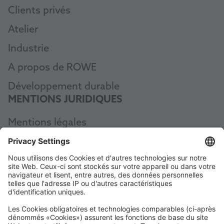
Clients privés
Atelier
Industrie
A propos de ROWE
Développement durable
MENTIONS JURIDIQUES
Mentions légales
Protection des données
CGV
AEB
Code of Conduct
Accessibility Statement