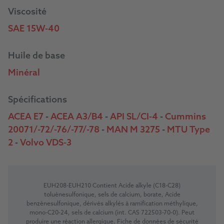
Viscosité
SAE 15W-40
Huile de base
Minéral
Spécifications
ACEA E7
-
ACEA A3/B4
-
API SL/CI-4
-
Cummins
20071/-72/-76/-77/-78
-
MAN M 3275
-
MTU Type
2
-
Volvo VDS-3
EUH208-EUH210 Contient Acide alkyle (C18-C28)
toluènesulfonique, sels de calcium, borate, Acide
benzènesulfonique, dérivés alkylés à ramification méthylique,
mono-C20-24, sels de calcium (int. CAS 722503-70-0). Peut
produire une réaction allergique. Fiche de données de sécurité