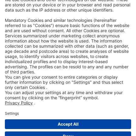
Accessibility Statement
ROWE SOCIAL
GECERTIFICEERD DOOR
WIJ ONDERSTEUNEN