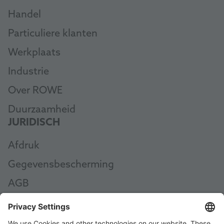
Handel
Particuliere klanten
Werkplaats
Industrie
Over ROWE
Duurzaamheid
JURIDISCH
Afdruk
Gegevensbescherming
AGB
AEB
Code of Conduct